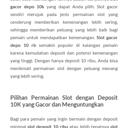
gacor depo 10k
yang dapat Anda pilih. Slot gacor
sendiri merujuk pada jenis permainan slot yang
cenderung memberikan kemenangan lebih sering,
sehingga memberikan peluang yang lebih baik bagi
pemain untuk mendapatkan kemenangan.
Slot gacor
depo 10 rb
semakin populer di kalangan pemain
karena kemudahan deposit dan potensi kemenangan
yang tinggi. Dengan hanya deposit 10 ribu, Anda bisa
menikmati permainan slot dengan peluang menang
yang lebih sering.
Pilihan Permainan Slot dengan Deposit
10K yang Gacor dan Menguntungkan
Bagi para pemain yang ingin bermain dengan deposit
minimal
slot deposit 10 ribu
atau lebih tepatnya
slot