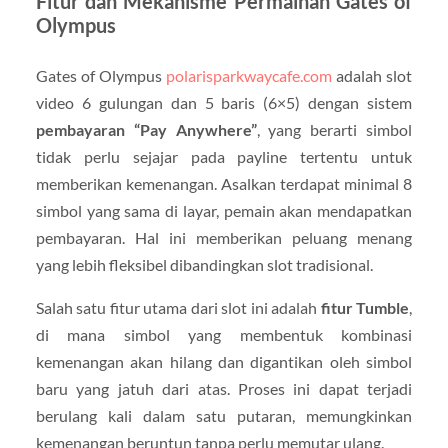
Fitur dan Mekanisme Permainan Gates of
Olympus
Gates of Olympus
polarisparkwaycafe.com
adalah slot
video 6 gulungan dan 5 baris (6×5) dengan sistem
pembayaran “Pay Anywhere”
, yang berarti simbol
tidak perlu sejajar pada payline tertentu untuk
memberikan kemenangan. Asalkan terdapat minimal 8
simbol yang sama di layar, pemain akan mendapatkan
pembayaran. Hal ini memberikan peluang menang
yang lebih fleksibel dibandingkan slot tradisional.
Salah satu fitur utama dari slot ini adalah
fitur Tumble
,
di mana simbol yang membentuk kombinasi
kemenangan akan hilang dan digantikan oleh simbol
baru yang jatuh dari atas. Proses ini dapat terjadi
berulang kali dalam satu putaran, memungkinkan
kemenangan beruntun tanpa perlu memutar ulang.