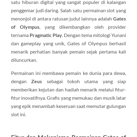
satu hiburan digital yang sangat populer di kalangan
penggemar judi daring. Salah satu permainan slot yang
menonjol di antara ratusan judul lainnya adalah
Gates
of Olympus
, yang dikembangkan oleh provider
ternama
Pragmatic Play
. Dengan tema mitologi Yunani
dan gameplay yang unik, Gates of Olympus berhasil
menarik perhatian banyak pemain sejak pertama kali
diluncurkan.
Permainan ini membawa pemain ke dunia para dewa,
dengan
Zeus
sebagai tokoh utama yang siap
memberikan kejutan dan hadiah menarik melalui fitur-
fitur inovatifnya. Grafis yang memukau dan musik latar
yang epik menambah keseruan saat memutar gulungan
slot ini.