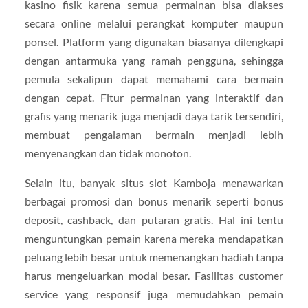
kasino fisik karena semua permainan bisa diakses
secara online melalui perangkat komputer maupun
ponsel. Platform yang digunakan biasanya dilengkapi
dengan antarmuka yang ramah pengguna, sehingga
pemula sekalipun dapat memahami cara bermain
dengan cepat. Fitur permainan yang interaktif dan
grafis yang menarik juga menjadi daya tarik tersendiri,
membuat pengalaman bermain menjadi lebih
menyenangkan dan tidak monoton.
Selain itu, banyak situs slot Kamboja menawarkan
berbagai promosi dan bonus menarik seperti bonus
deposit, cashback, dan putaran gratis. Hal ini tentu
menguntungkan pemain karena mereka mendapatkan
peluang lebih besar untuk memenangkan hadiah tanpa
harus mengeluarkan modal besar. Fasilitas customer
service yang responsif juga memudahkan pemain