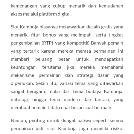
kemenangan yang cukup menarik dan kemudahan
akses melalui platform digital.
Slot Kamboja biasanya menawarkan desain grafis yang
menarik, fitur bonus yang melimpah, serta tingkat
pengembalian (RTP) yang kompetitif. Banyak pemain
yang tertarik karena mereka merasa permainan ini
memberi peluang besar untuk mendapatkan
keuntungan, terutama jika mereka memahami
mekanisme permainan dan strategi dasar yang
diperlukan. Selain itu, variasi tema yang ditawarkan
sangat beragam, mulai dari tema budaya Kamboja,
mitologi, hingga tema modern dan fantasi, yang
membuat pemain tidak cepat bosan saat bermain.
Namun, penting untuk diingat bahwa seperti semua
permainan judi, slot Kamboja juga memiliki risiko.