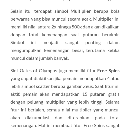
Selain itu, terdapat
simbol Multiplier
berupa bola
berwarna yang bisa muncul secara acak. Multiplier ini
memiliki nilai antara 2x hingga 500x dan akan dikalikan
dengan total kemenangan saat putaran berakhir.
Simbol ini menjadi sangat penting dalam
mengumpulkan kemenangan besar, terutama ketika
muncul dalam jumlah banyak.
Slot Gates of Olympus juga memiliki fitur
Free Spins
yang dapat diaktifkan jika pemain mendapatkan 4 atau
lebih simbol scatter berupa gambar Zeus. Saat fitur ini
aktif, pemain akan mendapatkan 15 putaran gratis
dengan peluang multiplier yang lebih tinggi. Selama
fitur ini berjalan, semua nilai multiplier yang muncul
akan diakumulasi dan diterapkan pada total
kemenangan. Hal ini membuat fitur Free Spins sangat