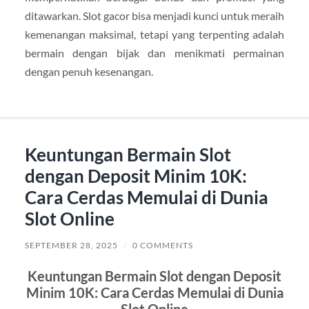
ditawarkan. Slot gacor bisa menjadi kunci untuk meraih
kemenangan maksimal, tetapi yang terpenting adalah
bermain dengan bijak dan menikmati permainan
dengan penuh kesenangan.
Keuntungan Bermain Slot
dengan Deposit Minim 10K:
Cara Cerdas Memulai di Dunia
Slot Online
SEPTEMBER 28, 2025
/
0 COMMENTS
Keuntungan Bermain Slot dengan Deposit
Minim 10K: Cara Cerdas Memulai di Dunia