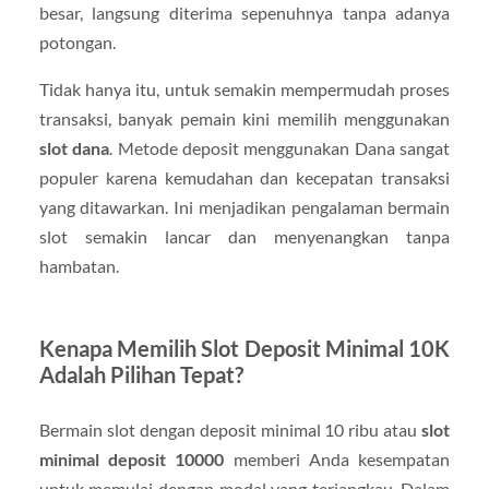
besar, langsung diterima sepenuhnya tanpa adanya
potongan.
Tidak hanya itu, untuk semakin mempermudah proses
transaksi, banyak pemain kini memilih menggunakan
slot dana
. Metode deposit menggunakan Dana sangat
populer karena kemudahan dan kecepatan transaksi
yang ditawarkan. Ini menjadikan pengalaman bermain
slot semakin lancar dan menyenangkan tanpa
hambatan.
Kenapa Memilih Slot Deposit Minimal 10K
Adalah Pilihan Tepat?
Bermain slot dengan deposit minimal 10 ribu atau
slot
minimal deposit 10000
memberi Anda kesempatan
untuk memulai dengan modal yang terjangkau. Dalam