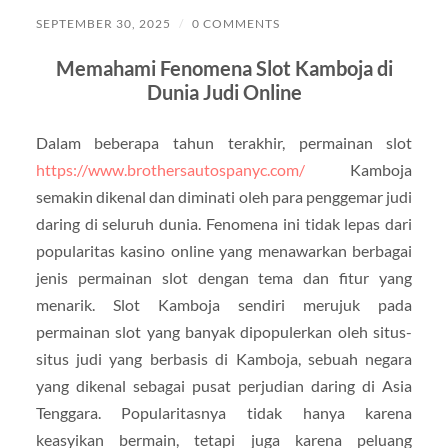
SEPTEMBER 30, 2025
/
0 COMMENTS
Memahami Fenomena Slot Kamboja di
Dunia Judi Online
Dalam beberapa tahun terakhir, permainan slot
https://www.brothersautospanyc.com/
Kamboja
semakin dikenal dan diminati oleh para penggemar judi
daring di seluruh dunia. Fenomena ini tidak lepas dari
popularitas kasino online yang menawarkan berbagai
jenis permainan slot dengan tema dan fitur yang
menarik. Slot Kamboja sendiri merujuk pada
permainan slot yang banyak dipopulerkan oleh situs-
situs judi yang berbasis di Kamboja, sebuah negara
yang dikenal sebagai pusat perjudian daring di Asia
Tenggara. Popularitasnya tidak hanya karena
keasyikan bermain, tetapi juga karena peluang