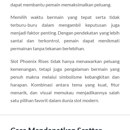
dapat membantu pemain memaksimalkan peluang.
Memilih waktu bermain yang tepat serta tidak
terburu-buru dalam mengambil keputusan juga
menjadi faktor penting. Dengan pendekatan yang lebih
santai dan terkontrol, pemain dapat menikmati
permainan tanpa tekanan berlebihan.
Slot Phoenix Rises tidak hanya menawarkan peluang
kemenangan, tetapi juga pengalaman bermain yang
penuh makna melalui simbolisme kebangkitan dan
harapan. Kombinasi antara tema yang kuat, fitur
menarik, dan visual memukau menjadikannya salah
satu pilihan favorit dalam dunia slot modern.