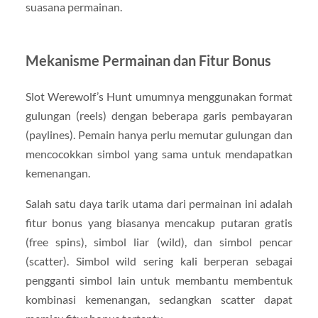
suasana permainan.
Mekanisme Permainan dan Fitur Bonus
Slot Werewolf’s Hunt umumnya menggunakan format
gulungan (reels) dengan beberapa garis pembayaran
(paylines). Pemain hanya perlu memutar gulungan dan
mencocokkan simbol yang sama untuk mendapatkan
kemenangan.
Salah satu daya tarik utama dari permainan ini adalah
fitur bonus yang biasanya mencakup putaran gratis
(free spins), simbol liar (wild), dan simbol pencar
(scatter). Simbol wild sering kali berperan sebagai
pengganti simbol lain untuk membantu membentuk
kombinasi kemenangan, sedangkan scatter dapat