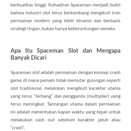
berkualitas tinggi. Kehadiran Spaceman menjadi bukti
bahwa industri slot terus berkembang mengikuti tren
permainan modern yang lebih dinamis dan berbasis
strategi ringan, bukan hanya keberuntungan semata.
Apa Itu Spaceman Slot dan Mengapa
Banyak Dicari
Spaceman slot adalah permainan dengan konsep crash
game, di mana pemain tidak memutar gulungan seperti
slot tradisional, melainkan mengikuti karakter utama
yang terus “terbang” dan pengganda (multiplier) yang
terus meningkat. Tantangan utama dalam permainan
ini adalah menentukan kapan waktu yang tepat untuk
melakukan cash out sebelum karakter jatuh atau
“crash”.