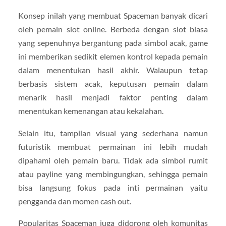
Konsep inilah yang membuat Spaceman banyak dicari
oleh pemain slot online. Berbeda dengan slot biasa
yang sepenuhnya bergantung pada simbol acak, game
ini memberikan sedikit elemen kontrol kepada pemain
dalam menentukan hasil akhir. Walaupun tetap
berbasis sistem acak, keputusan pemain dalam
menarik hasil menjadi faktor penting dalam
menentukan kemenangan atau kekalahan.
Selain itu, tampilan visual yang sederhana namun
futuristik membuat permainan ini lebih mudah
dipahami oleh pemain baru. Tidak ada simbol rumit
atau payline yang membingungkan, sehingga pemain
bisa langsung fokus pada inti permainan yaitu
pengganda dan momen cash out.
Popularitas Spaceman juga didorong oleh komunitas