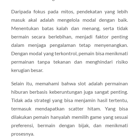
Daripada fokus pada mitos, pendekatan yang lebih
masuk akal adalah mengelola modal dengan baik.
Menentukan batas kalah dan menang, serta tidak
bermain secara berlebihan, menjadi faktor penting
dalam menjaga pengalaman tetap menyenangkan.
Dengan modal yang terkontrol, pemain bisa menikmati
permainan tanpa tekanan dan menghindari risiko
kerugian besar.
Selain itu, memahami bahwa slot adalah permainan
hiburan berbasis keberuntungan juga sangat penting.
Tidak ada strategi yang bisa menjamin hasil tertentu,
termasuk mendapatkan scatter hitam. Yang bisa
dilakukan pemain hanyalah memilih game yang sesuai
preferensi, bermain dengan bijak, dan menikmati
prosesnya.