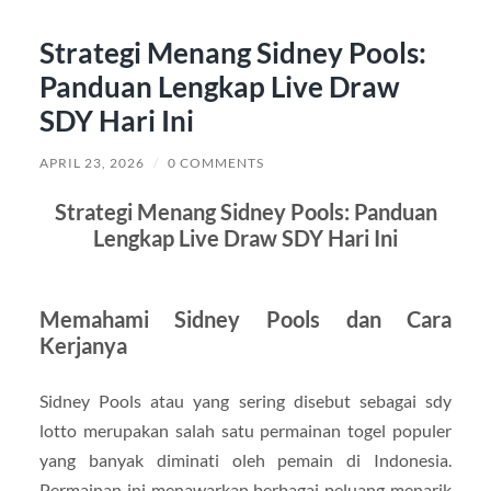
Strategi Menang Sidney Pools:
Panduan Lengkap Live Draw
SDY Hari Ini
APRIL 23, 2026
/
0 COMMENTS
Strategi Menang Sidney Pools: Panduan
Lengkap Live Draw SDY Hari Ini
Memahami Sidney Pools dan Cara
Kerjanya
Sidney Pools atau yang sering disebut sebagai sdy
lotto merupakan salah satu permainan togel populer
yang banyak diminati oleh pemain di Indonesia.
Permainan ini menawarkan berbagai peluang menarik