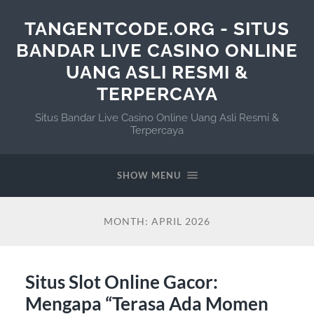
TANGENTCODE.ORG - SITUS
BANDAR LIVE CASINO ONLINE
UANG ASLI RESMI &
TERPERCAYA
Situs Bandar Live Casino Online Uang Asli Resmi &
Terpercaya
SHOW MENU
MONTH:
APRIL 2026
Situs Slot Online Gacor:
Mengapa “Terasa Ada Momen