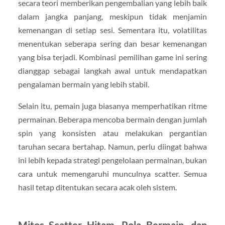
secara teori memberikan pengembalian yang lebih baik
dalam jangka panjang, meskipun tidak menjamin
kemenangan di setiap sesi. Sementara itu, volatilitas
menentukan seberapa sering dan besar kemenangan
yang bisa terjadi. Kombinasi pemilihan game ini sering
dianggap sebagai langkah awal untuk mendapatkan
pengalaman bermain yang lebih stabil.
Selain itu, pemain juga biasanya memperhatikan ritme
permainan. Beberapa mencoba bermain dengan jumlah
spin yang konsisten atau melakukan pergantian
taruhan secara bertahap. Namun, perlu diingat bahwa
ini lebih kepada strategi pengelolaan permainan, bukan
cara untuk memengaruhi munculnya scatter. Semua
hasil tetap ditentukan secara acak oleh sistem.
Mitos Scatter Hitam, Pola Bermain, dan