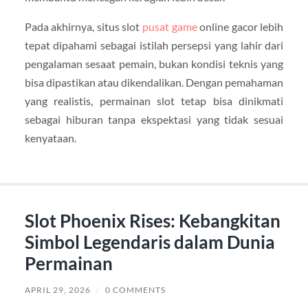
Pada akhirnya, situs slot
pusat game
online gacor lebih
tepat dipahami sebagai istilah persepsi yang lahir dari
pengalaman sesaat pemain, bukan kondisi teknis yang
bisa dipastikan atau dikendalikan. Dengan pemahaman
yang realistis, permainan slot tetap bisa dinikmati
sebagai hiburan tanpa ekspektasi yang tidak sesuai
kenyataan.
Slot Phoenix Rises: Kebangkitan
Simbol Legendaris dalam Dunia
Permainan
APRIL 29, 2026
/
0 COMMENTS