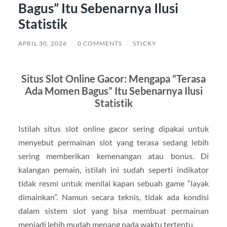
Bagus” Itu Sebenarnya Ilusi
Statistik
APRIL 30, 2026
/
0 COMMENTS
/
STICKY
Situs Slot Online Gacor: Mengapa “Terasa
Ada Momen Bagus” Itu Sebenarnya Ilusi
Statistik
Istilah situs slot online gacor sering dipakai untuk
menyebut permainan slot yang terasa sedang lebih
sering memberikan kemenangan atau bonus. Di
kalangan pemain, istilah ini sudah seperti indikator
tidak resmi untuk menilai kapan sebuah game “layak
dimainkan”. Namun secara teknis, tidak ada kondisi
dalam sistem slot yang bisa membuat permainan
menjadi lebih mudah menang pada waktu tertentu.