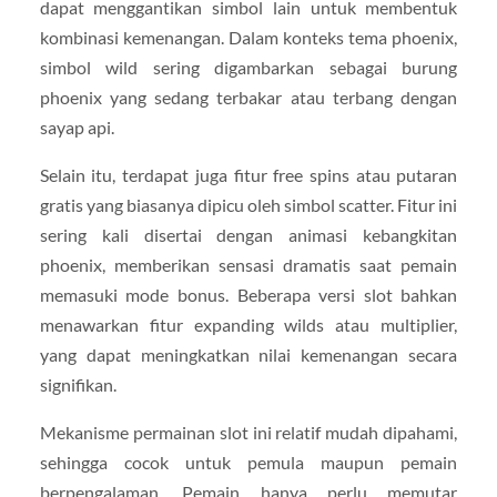
dapat menggantikan simbol lain untuk membentuk
kombinasi kemenangan. Dalam konteks tema phoenix,
simbol wild sering digambarkan sebagai burung
phoenix yang sedang terbakar atau terbang dengan
sayap api.
Selain itu, terdapat juga fitur free spins atau putaran
gratis yang biasanya dipicu oleh simbol scatter. Fitur ini
sering kali disertai dengan animasi kebangkitan
phoenix, memberikan sensasi dramatis saat pemain
memasuki mode bonus. Beberapa versi slot bahkan
menawarkan fitur expanding wilds atau multiplier,
yang dapat meningkatkan nilai kemenangan secara
signifikan.
Mekanisme permainan slot ini relatif mudah dipahami,
sehingga cocok untuk pemula maupun pemain
berpengalaman. Pemain hanya perlu memutar