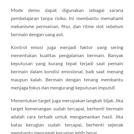
Mode demo dapat digunakan sebagai sarana
pembelajaran tanpa risiko. Ini membantu memahami
mekanisme permainan, fitur, dan ritme slot sebelum
bermain dengan uang asli.
Kontrol emosi juga menjadi faktor yang sering
menentukan kualitas pengalaman bermain. Banyak
keputusan yang kurang tepat terjadi saat pemain
bermain dalam kondisi emosional, baik saat menang
maupun kalah. Bermain dengan tenang membantu
menjaga fokus dan mengurangi keputusan impulsif.
Menentukan target juga merupakan langkah bijak. Jika
target kemenangan sudah tercapai, berhenti bermain
adalah cara terbaik untuk mengamankan hasil. Jika
batas kerugian sudah tercapai, berhenti sejenak
membantu mencegah kerugian lebih besar.