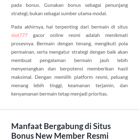
pada bonus. Gunakan bonus sebagai penunjang
strategi, bukan sebagai sumber utama modal.
Pada akhirnya, hal terpenting dari bermain di situs
slot777
gacor online resmi adalah menikmati
prosesnya. Bermain dengan tenang, mengikuti pola
permainan, serta mengatur strategi dengan baik akan
membuat pengalaman bermain jauh lebih
menyenangkan dan berpotensi memberikan hasil
maksimal. Dengan memilih platform resmi, peluang
menang lebih tinggi, keamanan terjamin, dan
kenyamanan bermain tetap menjadi prioritas.
Manfaat Bergabung di Situs
Bonus New Member Resmi