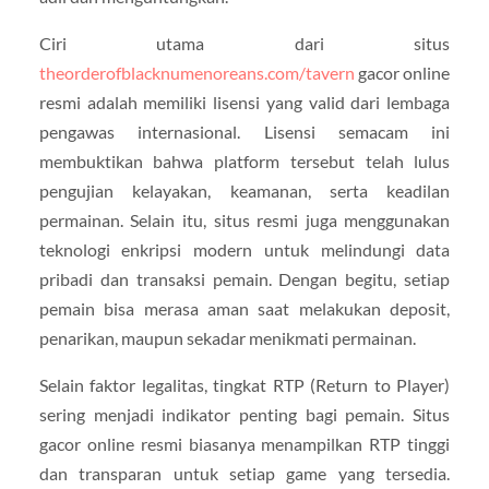
Ciri utama dari situs
theorderofblacknumenoreans.com/tavern
gacor online
resmi adalah memiliki lisensi yang valid dari lembaga
pengawas internasional. Lisensi semacam ini
membuktikan bahwa platform tersebut telah lulus
pengujian kelayakan, keamanan, serta keadilan
permainan. Selain itu, situs resmi juga menggunakan
teknologi enkripsi modern untuk melindungi data
pribadi dan transaksi pemain. Dengan begitu, setiap
pemain bisa merasa aman saat melakukan deposit,
penarikan, maupun sekadar menikmati permainan.
Selain faktor legalitas, tingkat RTP (Return to Player)
sering menjadi indikator penting bagi pemain. Situs
gacor online resmi biasanya menampilkan RTP tinggi
dan transparan untuk setiap game yang tersedia.