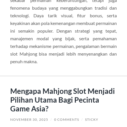
sekadar permainan keberuntungan, tetapi juga
fenomena budaya yang menggabungkan tradisi dan
teknologi. Daya tarik visual, fitur bonus, serta
keyakinan akan pola kemenangan membuat permainan
ini semakin populer. Dengan strategi yang tepat,
manajemen modal yang bijak, serta pemahaman
terhadap mekanisme permainan, pengalaman bermain
slot Mahjong bisa menjadi lebih menyenangkan dan
penuh makna.
Mengapa Mahjong Slot Menjadi
Pilihan Utama Bagi Pecinta
Game Asia?
NOVEMBER 30, 2025
/
0 COMMENTS
/
STICKY