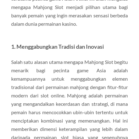
mengapa Mahjong Slot menjadi pilihan utama bagi
banyak pemain yang ingin merasakan sensasi berbeda
dalam dunia permainan kasino.
1.
Menggabungkan Tradisi dan Inovasi
Salah satu alasan utama mengapa Mahjong Slot begitu
menarik bagi pecinta game Asia adalah
kemampuannya untuk menggabungkan elemen
tradisional dari permainan mahjong dengan fitur-fitur
modern dari slot online. Mahjong adalah permainan
yang mengandalkan kecerdasan dan strategi, di mana
pemain harus mencocokkan ubin-ubin tertentu untuk
menciptakan kombinasi yang memenangkan. Hal ini
memberikan dimensi keterampilan yang lebih dalam
daripada permainan slot biasa yang sepenuhnya