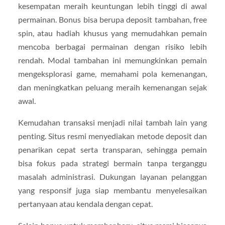
kesempatan meraih keuntungan lebih tinggi di awal
permainan. Bonus bisa berupa deposit tambahan, free
spin, atau hadiah khusus yang memudahkan pemain
mencoba berbagai permainan dengan risiko lebih
rendah. Modal tambahan ini memungkinkan pemain
mengeksplorasi game, memahami pola kemenangan,
dan meningkatkan peluang meraih kemenangan sejak
awal.
Kemudahan transaksi menjadi nilai tambah lain yang
penting. Situs resmi menyediakan metode deposit dan
penarikan cepat serta transparan, sehingga pemain
bisa fokus pada strategi bermain tanpa terganggu
masalah administrasi. Dukungan layanan pelanggan
yang responsif juga siap membantu menyelesaikan
pertanyaan atau kendala dengan cepat.