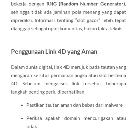
bekerja dengan
RNG (Random Number Generator)
,
sehingga tidak ada jaminan pola menang yang dapat
diprediksi. Informasi tentang “slot gacor” lebih tepat
dianggap sebagai opini komunitas, bukan fakta teknis.
Penggunaan Link 4D yang Aman
Dalam dunia digital,
link 4D
merujuk pada tautan yang
mengarah ke situs permainan angka atau slot bertema
4D. Sebelum mengakses link tersebut, beberapa
langkah penting perlu diperhatikan:
Pastikan tautan aman dan bebas dari malware
Periksa apakah domain mencurigakan atau
tidak