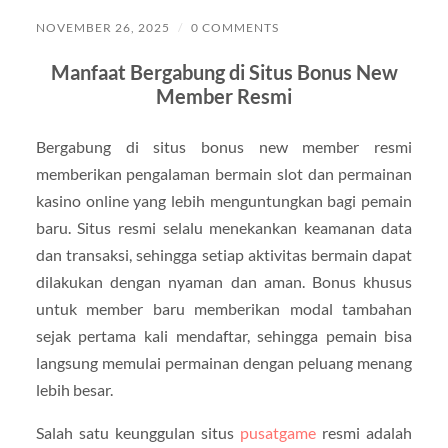
NOVEMBER 26, 2025
/
0 COMMENTS
Manfaat Bergabung di Situs Bonus New
Member Resmi
Bergabung di situs bonus new member resmi
memberikan pengalaman bermain slot dan permainan
kasino online yang lebih menguntungkan bagi pemain
baru. Situs resmi selalu menekankan keamanan data
dan transaksi, sehingga setiap aktivitas bermain dapat
dilakukan dengan nyaman dan aman. Bonus khusus
untuk member baru memberikan modal tambahan
sejak pertama kali mendaftar, sehingga pemain bisa
langsung memulai permainan dengan peluang menang
lebih besar.
Salah satu keunggulan situs
pusatgame
resmi adalah