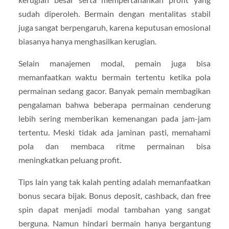
sudah diperoleh. Bermain dengan mentalitas stabil
juga sangat berpengaruh, karena keputusan emosional
biasanya hanya menghasilkan kerugian.
Selain manajemen modal, pemain juga bisa
memanfaatkan waktu bermain tertentu ketika pola
permainan sedang gacor. Banyak pemain membagikan
pengalaman bahwa beberapa permainan cenderung
lebih sering memberikan kemenangan pada jam-jam
tertentu. Meski tidak ada jaminan pasti, memahami
pola dan membaca ritme permainan bisa
meningkatkan peluang profit.
Tips lain yang tak kalah penting adalah memanfaatkan
bonus secara bijak. Bonus deposit, cashback, dan free
spin dapat menjadi modal tambahan yang sangat
berguna. Namun hindari bermain hanya bergantung