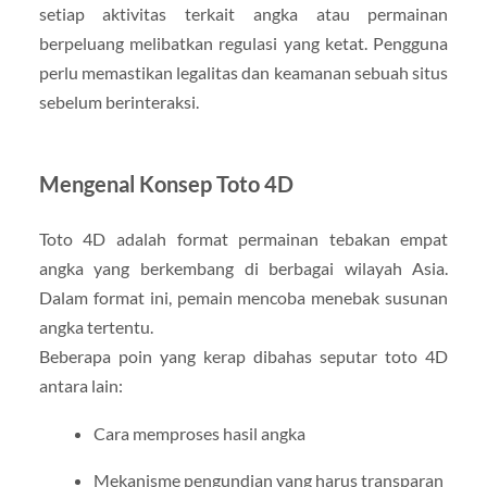
setiap aktivitas terkait angka atau permainan
berpeluang melibatkan regulasi yang ketat. Pengguna
perlu memastikan legalitas dan keamanan sebuah situs
sebelum berinteraksi.
Mengenal Konsep Toto 4D
Toto 4D adalah format permainan tebakan empat
angka yang berkembang di berbagai wilayah Asia.
Dalam format ini, pemain mencoba menebak susunan
angka tertentu.
Beberapa poin yang kerap dibahas seputar toto 4D
antara lain:
Cara memproses hasil angka
Mekanisme pengundian yang harus transparan