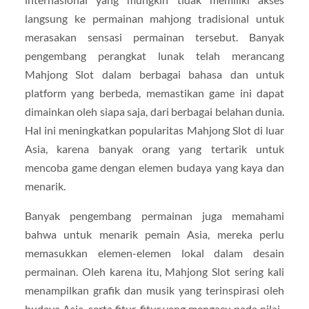
langsung ke permainan mahjong tradisional untuk
merasakan sensasi permainan tersebut. Banyak
pengembang perangkat lunak telah merancang
Mahjong Slot dalam berbagai bahasa dan untuk
platform yang berbeda, memastikan game ini dapat
dimainkan oleh siapa saja, dari berbagai belahan dunia.
Hal ini meningkatkan popularitas Mahjong Slot di luar
Asia, karena banyak orang yang tertarik untuk
mencoba game dengan elemen budaya yang kaya dan
menarik.
Banyak pengembang permainan juga memahami
bahwa untuk menarik pemain Asia, mereka perlu
memasukkan elemen-elemen lokal dalam desain
permainan. Oleh karena itu, Mahjong Slot sering kali
menampilkan grafik dan musik yang terinspirasi oleh
budaya Asia, serta fitur-fitur yang mengacu pada nilai-