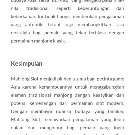
nilai tradisional, seperti keberuntungan dan
keberkahan. Ini tidak hanya memberikan pengalaman
yang autentik, tetapi juga membangkitkan rasa
nostalgia bagi pemain yang telah terbiasa dengan
permainan mahjong klasik.
Kesimpulan
Mahjong Slot menjadi pilihan utama bagi pecinta game
Asia karena kemampuannya untuk menggabungkan
elemen tradisional mahjong dengan keasyikan dan
potensi kemenangan dari permainan slot modern.
Dengan membawa nuansa budaya yang familiar,
Mahjong Slot menawarkan pengalaman yang lebih
dalam dan menghibur bagi pemain yang ingin