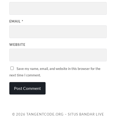
EMAIL
*
WEBSITE
Save my name, email, and website in this browser for the
next time I comment.
© 2026
TANGENTCODE.ORG – SITUS BANDAR LIVE