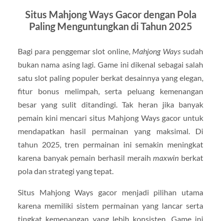
Situs Mahjong Ways Gacor dengan Pola
Paling Menguntungkan di Tahun 2025
Bagi para penggemar slot online,
Mahjong Ways
sudah
bukan nama asing lagi. Game ini dikenal sebagai salah
satu slot paling populer berkat desainnya yang elegan,
fitur bonus melimpah, serta peluang kemenangan
besar yang sulit ditandingi. Tak heran jika banyak
pemain kini mencari situs Mahjong Ways gacor untuk
mendapatkan hasil permainan yang maksimal. Di
tahun 2025, tren permainan ini semakin meningkat
karena banyak pemain berhasil meraih
maxwin
berkat
pola dan strategi yang tepat.
Situs Mahjong Ways gacor menjadi pilihan utama
karena memiliki sistem permainan yang lancar serta
tingkat kemenangan yang lebih konsisten. Game ini