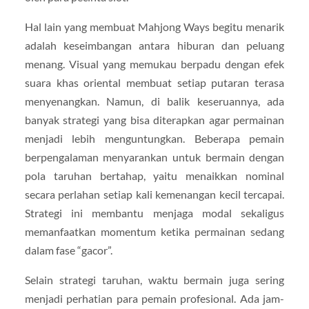
Hal lain yang membuat Mahjong Ways begitu menarik
adalah keseimbangan antara hiburan dan peluang
menang. Visual yang memukau berpadu dengan efek
suara khas oriental membuat setiap putaran terasa
menyenangkan. Namun, di balik keseruannya, ada
banyak strategi yang bisa diterapkan agar permainan
menjadi lebih menguntungkan. Beberapa pemain
berpengalaman menyarankan untuk bermain dengan
pola taruhan bertahap, yaitu menaikkan nominal
secara perlahan setiap kali kemenangan kecil tercapai.
Strategi ini membantu menjaga modal sekaligus
memanfaatkan momentum ketika permainan sedang
dalam fase “gacor”.
Selain strategi taruhan, waktu bermain juga sering
menjadi perhatian para pemain profesional. Ada jam-