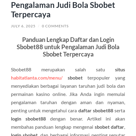
Pengalaman Judi Bola Sbobet
Terpercaya
JULY 6, 2025
/
0 COMMENTS
Panduan Lengkap Daftar dan Login
Sbobet88 untuk Pengalaman Judi Bola
Sbobet Terpercaya
Sbobet88 merupakan salah satu
situs
habitatlanta.com/menu/
sbobet
terpopuler yang
menyediakan berbagai layanan taruhan judi bola dan
permainan kasino online. Jika Anda ingin memulai
pengalaman taruhan dengan aman dan nyaman,
penting untuk mengetahui cara
daftar sbobet88
serta
login sbobet88
dengan benar. Artikel ini akan
membahas panduan lengkap mengenai
sbobet daftar
,
login sbobet
, dan berbagai informasi penting seputar