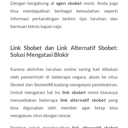
Dengan bergabung di
agen sbobet
resmi, Anda juga
bisa mendapatkan berbagai kemudahan seperti
informasi pertandingan terkini, tips taruhan, dan
bantuan teknis kapan saja.
Link Sbobet dan Link Alternatif Sbobet:
Solusi Mengatasi Blokir
Karena aktivitas taruhan online sering kali dibatasi
oleh pemerintah di beberapa negara, akses ke situs
Sbobet dan Sbobet88 kadang mengalami pemblokiran.
Untuk mengatasi hal ini,
link sbobet
resmi biasanya
menyediakan beberapa
link alternatif sbobet
yang
bisa digunakan oleh member agar tetap bisa
mengakses situs dengan lancar.
Penting untuk mendapatkan
link alternatif sbobet