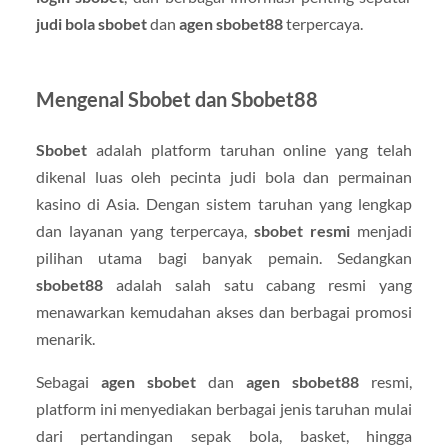
judi bola sbobet
dan
agen sbobet88
terpercaya.
Mengenal Sbobet dan Sbobet88
Sbobet
adalah platform taruhan online yang telah
dikenal luas oleh pecinta judi bola dan permainan
kasino di Asia. Dengan sistem taruhan yang lengkap
dan layanan yang terpercaya,
sbobet resmi
menjadi
pilihan utama bagi banyak pemain. Sedangkan
sbobet88
adalah salah satu cabang resmi yang
menawarkan kemudahan akses dan berbagai promosi
menarik.
Sebagai
agen sbobet
dan
agen sbobet88
resmi,
platform ini menyediakan berbagai jenis taruhan mulai
dari pertandingan sepak bola, basket, hingga