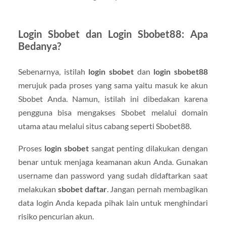
Login Sbobet dan Login Sbobet88: Apa
Bedanya?
Sebenarnya, istilah
login sbobet
dan
login sbobet88
merujuk pada proses yang sama yaitu masuk ke akun
Sbobet Anda. Namun, istilah ini dibedakan karena
pengguna bisa mengakses Sbobet melalui domain
utama atau melalui situs cabang seperti Sbobet88.
Proses
login sbobet
sangat penting dilakukan dengan
benar untuk menjaga keamanan akun Anda. Gunakan
username dan password yang sudah didaftarkan saat
melakukan
sbobet daftar
. Jangan pernah membagikan
data login Anda kepada pihak lain untuk menghindari
risiko pencurian akun.