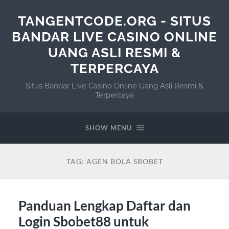
TANGENTCODE.ORG - SITUS
BANDAR LIVE CASINO ONLINE
UANG ASLI RESMI &
TERPERCAYA
Situs Bandar Live Casino Online Uang Asli Resmi &
Terpercaya
SHOW MENU
TAG:
AGEN BOLA SBOBET
Panduan Lengkap Daftar dan
Login Sbobet88 untuk