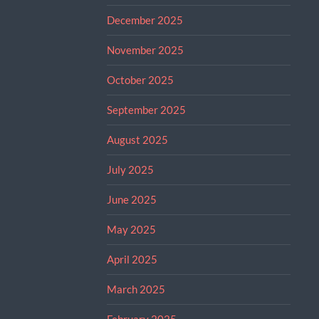
December 2025
November 2025
October 2025
September 2025
August 2025
July 2025
June 2025
May 2025
April 2025
March 2025
February 2025