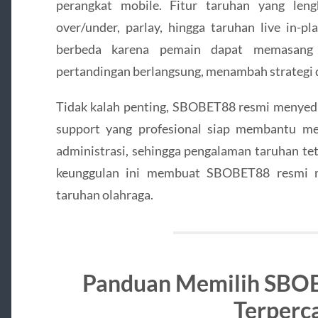
perangkat mobile. Fitur taruhan yang leng
over/under, parlay, hingga taruhan live in-p
berbeda karena pemain dapat memasang p
pertandingan berlangsung, menambah strategi 
Tidak kalah penting, SBOBET88 resmi menye
support yang profesional siap membantu me
administrasi, sehingga pengalaman taruhan t
keunggulan ini membuat SBOBET88 resmi me
taruhan olahraga.
Panduan Memilih SBO
Terperc