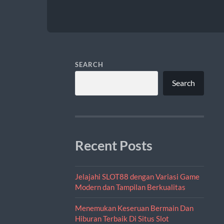
SEARCH
Search
Recent Posts
Jelajahi SLOT88 dengan Variasi Game
Modern dan Tampilan Berkualitas
Menemukan Keseruan Bermain Dan
Hiburan Terbaik Di Situs Slot