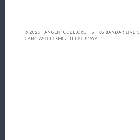
© 2026
TANGENTCODE.ORG – SITUS BANDAR LIVE 
UANG ASLI RESMI & TERPERCAYA