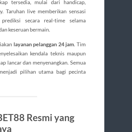
kap tersedia, mulai dari handicap,
lay. Taruhan live memberikan sensasi
rediksi secara real-time selama
dan keseruan bermain.
diakan
layanan pelanggan 24 jam
. Tim
nyelesaikan kendala teknis maupun
etap lancar dan menyenangkan. Semua
njadi pilihan utama bagi pecinta
BET88 Resmi yang
aya