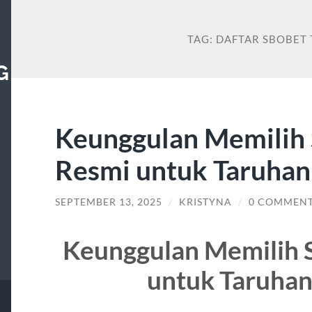
TAG:
DAFTAR SBOBET
G
Keunggulan Memili
Resmi untuk Taruhan
SEPTEMBER 13, 2025
/
KRISTYNA
/
0 COMMEN
Keunggulan Memilih
untuk Taruhan