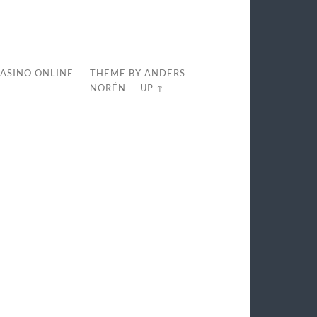
CASINO ONLINE
THEME BY
ANDERS
NORÉN
—
UP ↑