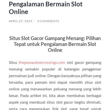
Pengalaman Bermain Slot
Online
APRIL 27, 2025
/
0 COMMENTS
Situs Slot Gacor Gampang Menang: Pilihan
Tepat untuk Pengalaman Bermain Slot
Online
Situs
thepewaukeecrossings.com
slot gacor gampang
menang semakin populer di kalangan penggemar
permainan judi online. Dengan banyaknya pilihan yang
tersedia, para pemain kini dapat memilih situs slot
online yang menawarkan peluang menang yang lebih
besar. Pada artikel ini, kita akan membahas berbagai
aspek yang membuat situs slot gacor begitu diminati,
serta cara menemukan link slot yang tepat untuk