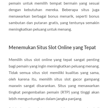
pemain untuk memilih tempat bermain yang sesuai
dengan kebutuhan mereka. Beberapa situs juga
menawarkan berbagai bonus menarik, seperti bonus
sambutan dan putaran gratis, yang tentunya semakin
meningkatkan peluang untuk menang.
Menemukan Situs Slot Online yang Tepat
Memilih situs slot online yang tepat sangat penting
bagi pemain yang ingin meningkatkan peluang menang.
Tidak semua situs slot memiliki kualitas yang sama,
oleh karena itu, memilih situs slot gacor gampang
maxwin sangat disarankan. Situs yang menawarkan
tingkat pengembalian pemain (RTP) yang tinggi akan
lebih menguntungkan dalam jangka panjang.