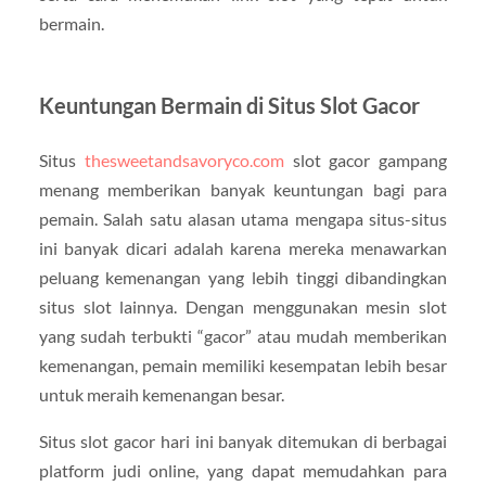
bermain.
Keuntungan Bermain di Situs Slot Gacor
Situs
thesweetandsavoryco.com
slot gacor gampang
menang memberikan banyak keuntungan bagi para
pemain. Salah satu alasan utama mengapa situs-situs
ini banyak dicari adalah karena mereka menawarkan
peluang kemenangan yang lebih tinggi dibandingkan
situs slot lainnya. Dengan menggunakan mesin slot
yang sudah terbukti “gacor” atau mudah memberikan
kemenangan, pemain memiliki kesempatan lebih besar
untuk meraih kemenangan besar.
Situs slot gacor hari ini banyak ditemukan di berbagai
platform judi online, yang dapat memudahkan para