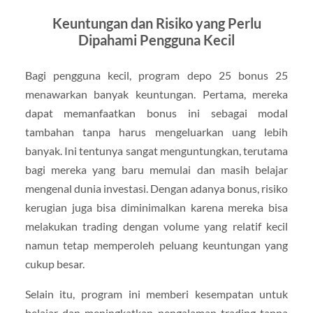
Keuntungan dan Risiko yang Perlu
Dipahami Pengguna Kecil
Bagi pengguna kecil, program depo 25 bonus 25
menawarkan banyak keuntungan. Pertama, mereka
dapat memanfaatkan bonus ini sebagai modal
tambahan tanpa harus mengeluarkan uang lebih
banyak. Ini tentunya sangat menguntungkan, terutama
bagi mereka yang baru memulai dan masih belajar
mengenal dunia investasi. Dengan adanya bonus, risiko
kerugian juga bisa diminimalkan karena mereka bisa
melakukan trading dengan volume yang relatif kecil
namun tetap memperoleh peluang keuntungan yang
cukup besar.
Selain itu, program ini memberi kesempatan untuk
belajar dan meningkatkan pengalaman trading tanpa