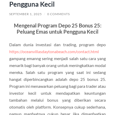
Pengguna Kecil
SEPTEMBER 1, 2025
/
0 COMMENTS
Mengenal Program Depo 25 Bonus 25:
Peluang Emas untuk Pengguna Kecil
Dalam dunia investasi dan trading, program depo
https://oceanvillasdaytonabeach.com/contact.html
gampang emanng sering menjadi salah satu cara yang
menarik bagi banyak orang untuk meningkatkan modal
mereka. Salah satu program yang saat ini sedang
hangat diperbincangkan adalah depo 25 bonus 25.
Program ini menawarkan peluang bagi para trader atau
investor kecil untuk mendapatkan keuntungan
tambahan melalui bonus yang diberikan secara
otomatis oleh platform. Konsepnya cukup sederhana,
namun manfaatnya cukup besar jika dimanfaatkan