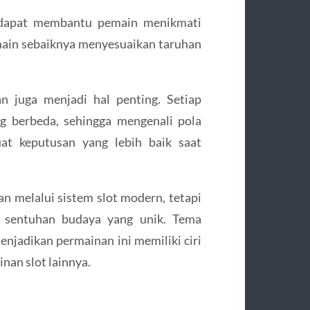
a dapat membantu pemain menikmati
main sebaiknya menyesuaikan taruhan
n juga menjadi hal penting. Setiap
ng berbeda, sehingga mengenali pola
 keputusan yang lebih baik saat
 melalui sistem slot modern, tetapi
 sentuhan budaya yang unik. Tema
enjadikan permainan ini memiliki ciri
inan slot lainnya.