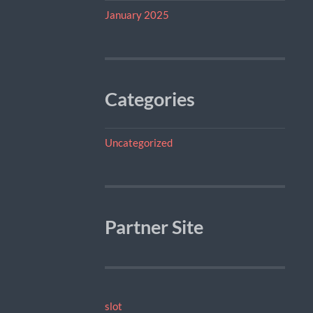
January 2025
Categories
Uncategorized
Partner Site
slot