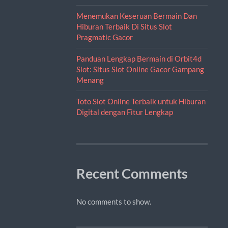
Menemukan Keseruan Bermain Dan
Hiburan Terbaik Di Situs Slot
Pragmatic Gacor
Panduan Lengkap Bermain di Orbit4d
Slot: Situs Slot Online Gacor Gampang
Menang
Toto Slot Online Terbaik untuk Hiburan
Digital dengan Fitur Lengkap
Recent Comments
No comments to show.