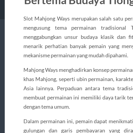
Slot Mahjong Ways merupakan salah satu pe
mengusung tema permainan tradisional T
menggabungkan unsur budaya klasik dan fit
menarik perhatian banyak pemain yang meny
mekanisme permainan yang mudah dipahami.
Mahjong Ways menghadirkan konsep permainan y
khas Mahjong, seperti ubin permainan, karakt
Asia lainnya. Perpaduan antara tema tradis
membuat permainan ini memiliki daya tarik te
dengan tema umum.
Dalam permainan ini, pemain dapat menikmat
gulungan dan garis pembayaran yang dir