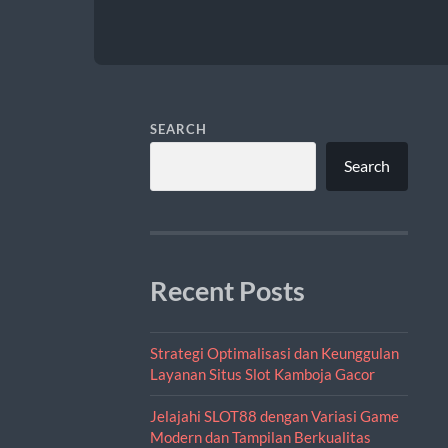
SEARCH
Search
Recent Posts
Strategi Optimalisasi dan Keunggulan
Layanan Situs Slot Kamboja Gacor
Jelajahi SLOT88 dengan Variasi Game
Modern dan Tampilan Berkualitas