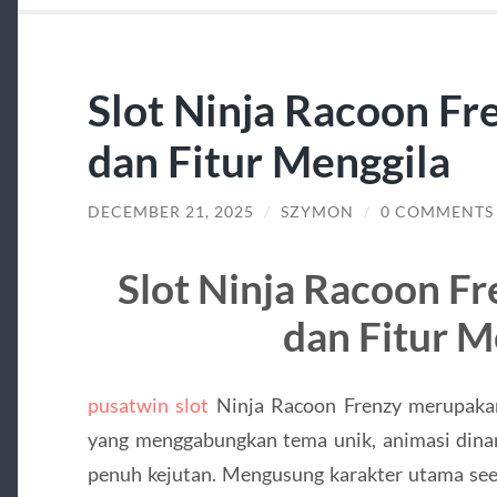
Slot Ninja Racoon Fr
dan Fitur Menggila
DECEMBER 21, 2025
/
SZYMON
/
0 COMMENTS
Slot Ninja Racoon Fr
dan Fitur M
pusatwin slot
Ninja Racoon Frenzy merupakan
yang menggabungkan tema unik, animasi din
penuh kejutan. Mengusung karakter utama seek