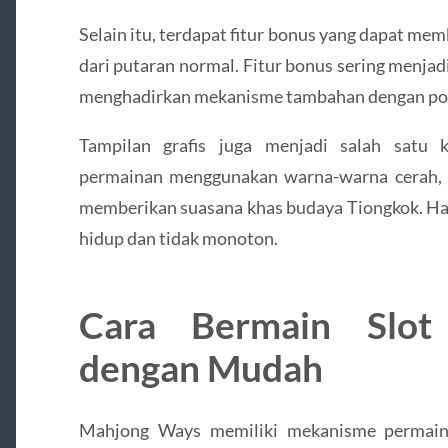
Selain itu, terdapat fitur bonus yang dapat m
dari putaran normal. Fitur bonus sering menja
menghadirkan mekanisme tambahan dengan poten
Tampilan grafis juga menjadi salah satu
permainan menggunakan warna-warna cerah, an
memberikan suasana khas budaya Tiongkok. Hal
hidup dan tidak monoton.
Cara Bermain Slo
dengan Mudah
Mahjong Ways memiliki mekanisme permaina