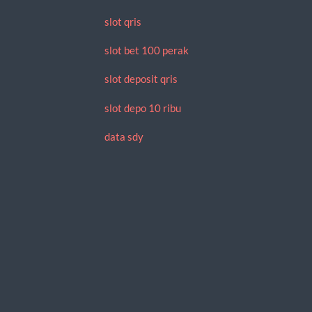
slot qris
slot bet 100 perak
slot deposit qris
slot depo 10 ribu
data sdy