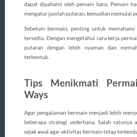
dapat dipahami oleh pemain baru. Pemain han
mengatur jumlah putaran, kemudian memulai pe
Sebelum bermain, penting untuk memahami f
tersedia. Dengan mengetahui cara kerja perma
putaran dengan lebih nyaman dan memah
terbentuk.
Tips Menikmati Perma
Ways
Agar pengalaman bermain menjadi lebih men
beberapa strategi sederhana. Salah satunya
sejak awal agar aktivitas bermain tetap terkenda