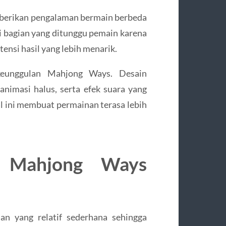
emberikan pengalaman bermain berbeda
di bagian yang ditunggu pemain karena
si hasil yang lebih menarik.
 keunggulan Mahjong Ways. Desain
imasi halus, serta efek suara yang
 ini membuat permainan terasa lebih
t Mahjong Ways
n yang relatif sederhana sehingga