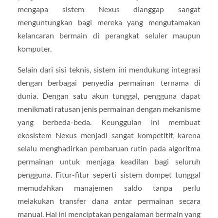
mengapa sistem Nexus dianggap sangat
menguntungkan bagi mereka yang mengutamakan
kelancaran bermain di perangkat seluler maupun
komputer.
Selain dari sisi teknis, sistem ini mendukung integrasi
dengan berbagai penyedia permainan ternama di
dunia. Dengan satu akun tunggal, pengguna dapat
menikmati ratusan jenis permainan dengan mekanisme
yang berbeda-beda. Keunggulan ini membuat
ekosistem Nexus menjadi sangat kompetitif, karena
selalu menghadirkan pembaruan rutin pada algoritma
permainan untuk menjaga keadilan bagi seluruh
pengguna. Fitur-fitur seperti sistem dompet tunggal
memudahkan manajemen saldo tanpa perlu
melakukan transfer dana antar permainan secara
manual. Hal ini menciptakan pengalaman bermain yang