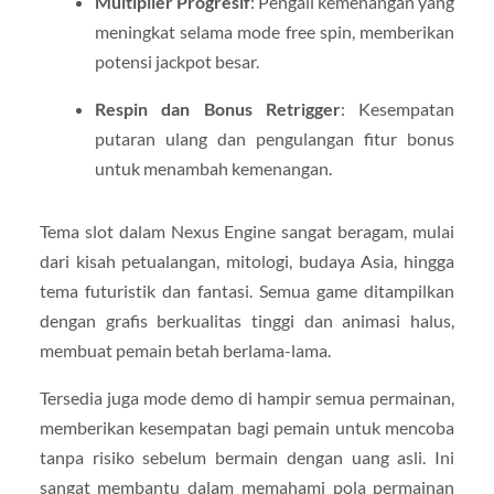
Multiplier Progresif
: Pengali kemenangan yang
meningkat selama mode free spin, memberikan
potensi jackpot besar.
Respin dan Bonus Retrigger
: Kesempatan
putaran ulang dan pengulangan fitur bonus
untuk menambah kemenangan.
Tema slot dalam Nexus Engine sangat beragam, mulai
dari kisah petualangan, mitologi, budaya Asia, hingga
tema futuristik dan fantasi. Semua game ditampilkan
dengan grafis berkualitas tinggi dan animasi halus,
membuat pemain betah berlama-lama.
Tersedia juga mode demo di hampir semua permainan,
memberikan kesempatan bagi pemain untuk mencoba
tanpa risiko sebelum bermain dengan uang asli. Ini
sangat membantu dalam memahami pola permainan