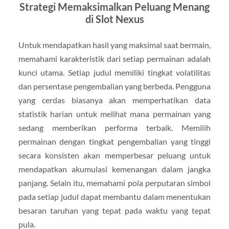
Strategi Memaksimalkan Peluang Menang
di Slot Nexus
Untuk mendapatkan hasil yang maksimal saat bermain,
memahami karakteristik dari setiap permainan adalah
kunci utama. Setiap judul memiliki tingkat volatilitas
dan persentase pengembalian yang berbeda. Pengguna
yang cerdas biasanya akan memperhatikan data
statistik harian untuk melihat mana permainan yang
sedang memberikan performa terbaik. Memilih
permainan dengan tingkat pengembalian yang tinggi
secara konsisten akan memperbesar peluang untuk
mendapatkan akumulasi kemenangan dalam jangka
panjang. Selain itu, memahami pola perputaran simbol
pada setiap judul dapat membantu dalam menentukan
besaran taruhan yang tepat pada waktu yang tepat
pula.