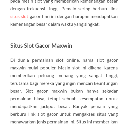
pada mesin slot yang memberikan kemenangan besar
dengan frekuensi tinggi. Pemain sering berburu link
situs slot
gacor hari ini dengan harapan mendapatkan
kemenangan besar dalam waktu yang singkat.
Situs Slot Gacor Maxwin
Di dunia permainan slot online, nama slot gacor
maxwin mulai populer. Mesin slot ini dikenal karena
memberikan peluang menang yang sangat tinggi,
terutama bagi mereka yang ingin mencari keuntungan
besar. Slot gacor maxwin bukan hanya sekadar
permainan biasa, tetapi sebuah kesempatan untuk
mendapatkan jackpot besar. Banyak pemain yang
berburu link slot gacor untuk mengakses situs yang
menawarkan jenis permainan ini. Situs ini memberikan