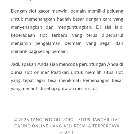
Dengan slot gacor maxwin, pemain memiliki peluang
untuk memenangkan hadiah besar dengan cara yang
menyenangkan dan menguntungkan. Di sisi lain,
keberadaan slot terbaru yang terus diperbarui
menjamin pengalaman bermain yang segar dan
menarik bagi setiap pemain.
Jadi, apakah Anda siap mencoba peruntungan Anda di
dunia slot online? Pastikan untuk memilih situs slot
yang tepat agar bisa menikmati kemenangan besar
yang menanti di setiap putaran mesin slot!
© 2026
TANGENTCODE.ORG – SITUS BANDAR LIVE
CASINO ONLINE UANG ASLI RESMI & TERPERCAYA
—
UP ↑