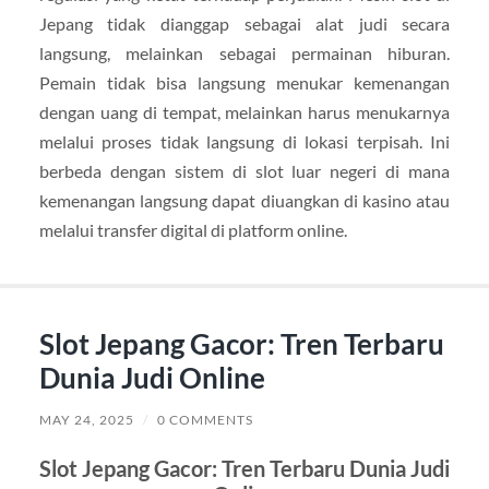
Jepang tidak dianggap sebagai alat judi secara
langsung, melainkan sebagai permainan hiburan.
Pemain tidak bisa langsung menukar kemenangan
dengan uang di tempat, melainkan harus menukarnya
melalui proses tidak langsung di lokasi terpisah. Ini
berbeda dengan sistem di slot luar negeri di mana
kemenangan langsung dapat diuangkan di kasino atau
melalui transfer digital di platform online.
Slot Jepang Gacor: Tren Terbaru
Dunia Judi Online
MAY 24, 2025
/
0 COMMENTS
Slot Jepang Gacor: Tren Terbaru Dunia Judi