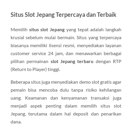
Situs Slot Jepang Terpercaya dan Terbaik
Memilih
situs slot Jepang
yang tepat adalah langkah
krusial sebelum mulai bermain. Situs yang terpercaya
biasanya memiliki lisensi resmi, menyediakan layanan
customer service 24 jam, dan menawarkan berbagai
pilihan permainan
slot Jepang terbaru
dengan RTP
(Return to Player) tinggi.
Beberapa situs juga menyediakan demo slot gratis agar
pemain bisa mencoba dulu tanpa risiko kehilangan
uang. Keamanan dan kenyamanan transaksi juga
menjadi aspek penting dalam memilih situs slot
Jepang, terutama dalam hal deposit dan penarikan
dana.