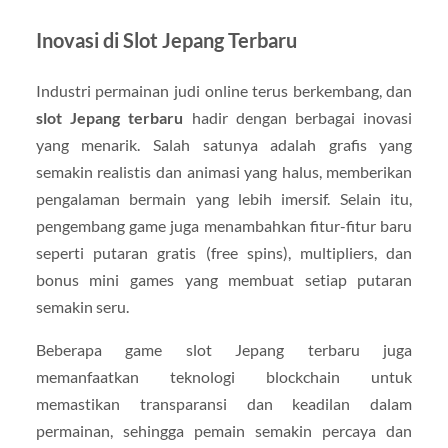
Inovasi di Slot Jepang Terbaru
Industri permainan judi online terus berkembang, dan
slot Jepang terbaru
hadir dengan berbagai inovasi
yang menarik. Salah satunya adalah grafis yang
semakin realistis dan animasi yang halus, memberikan
pengalaman bermain yang lebih imersif. Selain itu,
pengembang game juga menambahkan fitur-fitur baru
seperti putaran gratis (free spins), multipliers, dan
bonus mini games yang membuat setiap putaran
semakin seru.
Beberapa game slot Jepang terbaru juga
memanfaatkan teknologi blockchain untuk
memastikan transparansi dan keadilan dalam
permainan, sehingga pemain semakin percaya dan