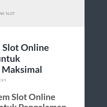
NE SLOT
 Slot Online
untuk
 Maksimal
CKY
em Slot Online
untuk Pengalaman