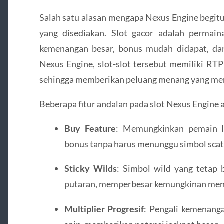
Salah satu alasan mengapa Nexus Engine begit
yang disediakan. Slot gacor adalah permai
kemenangan besar, bonus mudah didapat, da
Nexus Engine, slot-slot tersebut memiliki RTP
sehingga memberikan peluang menang yang me
Beberapa fitur andalan pada slot Nexus Engine a
Buy Feature
: Memungkinkan pemain l
bonus tanpa harus menunggu simbol scat
Sticky Wilds
: Simbol wild yang tetap 
putaran, memperbesar kemungkinan men
Multiplier Progresif
: Pengali kemenang