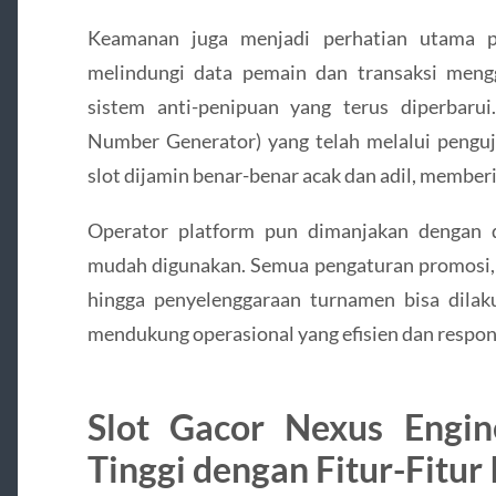
Keamanan juga menjadi perhatian utama
melindungi data pemain dan transaksi mengg
sistem anti-penipuan yang terus diperbaru
Number Generator) yang telah melalui penguji
slot dijamin benar-benar acak dan adil, memberi
Operator platform pun dimanjakan dengan 
mudah digunakan. Semua pengaturan promosi, 
hingga penyelenggaraan turnamen bisa dilaku
mendukung operasional yang efisien dan respons
Slot Gacor Nexus Engi
Tinggi dengan Fitur-Fitur 