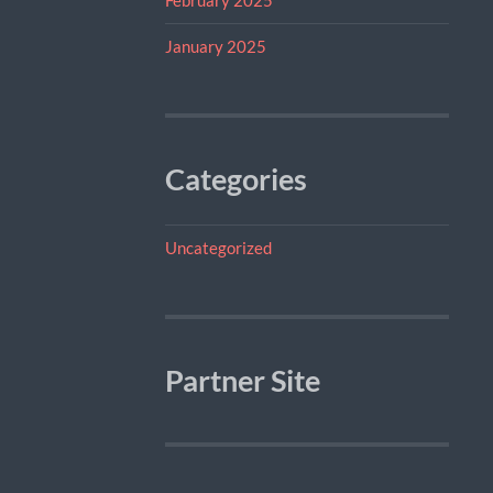
January 2025
Categories
Uncategorized
Partner Site