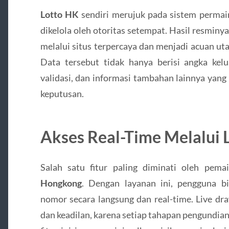
Lotto HK
sendiri merujuk pada sistem permai
dikelola oleh otoritas setempat. Hasil resmin
melalui situs terpercaya dan menjadi acuan uta
Data tersebut tidak hanya berisi angka kelua
validasi, dan informasi tambahan lainnya ya
keputusan.
Akses Real-Time Melalui 
Salah satu fitur paling diminati oleh pem
Hongkong
. Dengan layanan ini, pengguna b
nomor secara langsung dan real-time. Live d
dan keadilan, karena setiap tahapan pengundian 