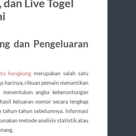
 dan Live Togel
ni
g dan Pengeluaran
ata hongkong
merupakan salah satu
iap harinya, ribuan pemain menantikan
 menentukan angka keberuntungan
asil keluaran nomor secara lengkap
sip tahun-tahun sebelumnya. Informasi
unakan metode analisis statistik atau
enang.