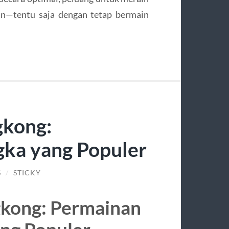
kan—tentu saja dengan tetap bermain
gkong:
ka yang Populer
S
/
STICKY
kong: Permainan