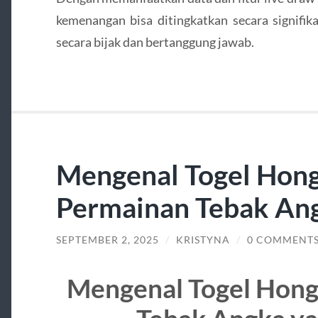
kemenangan bisa ditingkatkan secara signifi
secara bijak dan bertanggung jawab.
Mengenal Togel Hon
Permainan Tebak Ang
SEPTEMBER 2, 2025
/
KRISTYNA
/
0 COMMENT
Mengenal Togel Hong