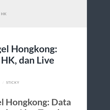
 HK
el Hongkong:
HK, dan Live
S
/
STICKY
l Hongkong: Data