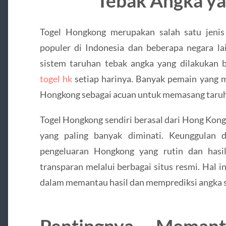
Tebak Angka ya
Togel Hongkong merupakan salah satu jenis
populer di Indonesia dan beberapa negara la
sistem taruhan tebak angka yang dilakukan 
togel hk
setiap harinya. Banyak pemain yang 
Hongkong sebagai acuan untuk memasang taruha
Togel Hongkong sendiri berasal dari Hong Kong
yang paling banyak diminati. Keunggulan 
pengeluaran Hongkong yang rutin dan hasi
transparan melalui berbagai situs resmi. Hal
dalam memantau hasil dan memprediksi angka s
Pentingnya Memant