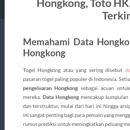
Hongkong, Toto HK,
Terki
Memahami Data Hongkon
Hongkong
Togel Hongkong atau yang sering disebut
d
pasaran togel paling populer di Indonesia. Set
pengeluaran Hongkong
sebagai acuan untuk
mereka.
Data Hongkong
mencakup kumpulan h
dan terstruktur, mulai dari hari ini hingga ar
ini sangat penting bagi para pemain yang mengg
rumus prediksi untuk meningkatkan peluang m