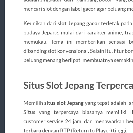
mencari slot dengan label gacor agar peluang 
Keunikan dari
slot Jepang gacor
terletak pada
budaya Jepang, mulai dari karakter anime, tra
memukau. Tema ini memberikan sensasi b
dibanding slot konvensional. Selain itu, fitur
peluang menang berlipat, membuatnya semakin p
Situs Slot Jepang Terperc
Memilih
situs slot Jepang
yang tepat adalah la
Situs yang terpercaya biasanya memiliki l
customer service 24 jam, dan menawarkan be
terbaru
dengan RTP (Return to Player) tinggi.