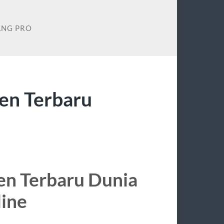
ANG PRO
ren Terbaru
ren Terbaru Dunia
line