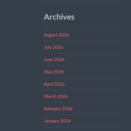
Archives
August 2026
July 2026
June 2026
May 2026
April 2026
March 2026
February 2026
January 2026