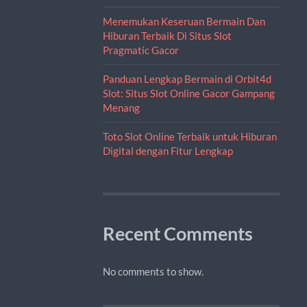
Menemukan Keseruan Bermain Dan
Hiburan Terbaik Di Situs Slot
Pragmatic Gacor
Panduan Lengkap Bermain di Orbit4d
Slot: Situs Slot Online Gacor Gampang
Menang
Toto Slot Online Terbaik untuk Hiburan
Digital dengan Fitur Lengkap
Recent Comments
No comments to show.