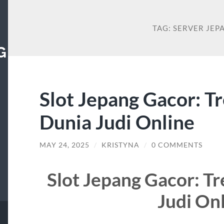
TAG:
SERVER JEP
G
Slot Jepang Gacor: T
Dunia Judi Online
MAY 24, 2025
/
KRISTYNA
/
0 COMMENTS
Slot Jepang Gacor: T
Judi On