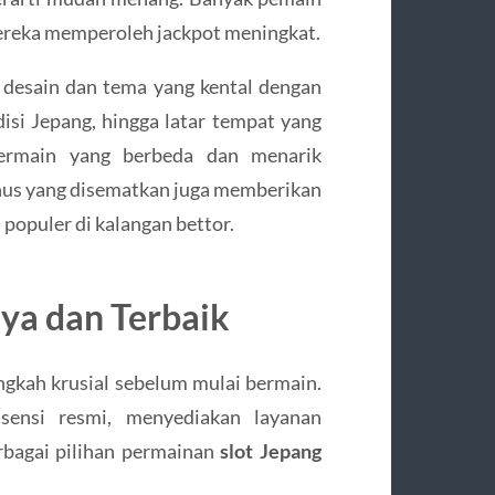
mereka memperoleh jackpot meningkat.
 desain dan tema yang kental dengan
disi Jepang, hingga latar tempat yang
ermain yang berbeda dan menarik
 bonus yang disematkan juga memberikan
opuler di kalangan bettor.
aya dan Terbaik
ngkah krusial sebelum mulai bermain.
isensi resmi, menyediakan layanan
rbagai pilihan permainan
slot Jepang