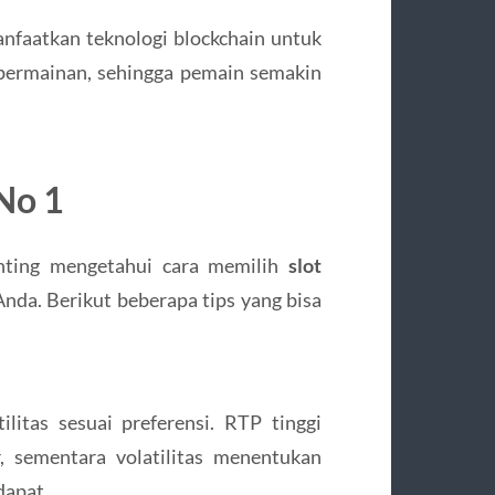
nfaatkan teknologi blockchain untuk
permainan, sehingga pemain semakin
No 1
nting mengetahui cara memilih
slot
nda. Berikut beberapa tips yang bisa
ilitas sesuai preferensi. RTP tinggi
 sementara volatilitas menentukan
dapat.