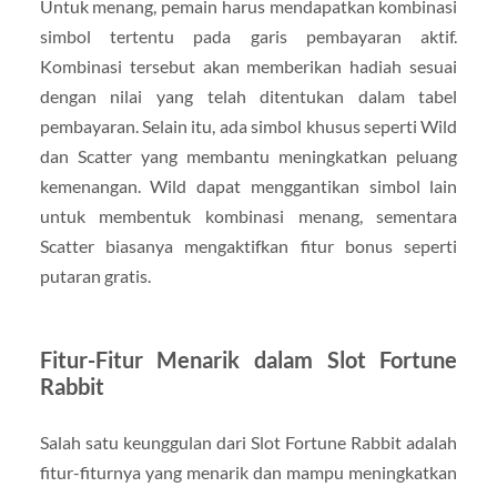
Untuk menang, pemain harus mendapatkan kombinasi
simbol tertentu pada garis pembayaran aktif.
Kombinasi tersebut akan memberikan hadiah sesuai
dengan nilai yang telah ditentukan dalam tabel
pembayaran. Selain itu, ada simbol khusus seperti Wild
dan Scatter yang membantu meningkatkan peluang
kemenangan. Wild dapat menggantikan simbol lain
untuk membentuk kombinasi menang, sementara
Scatter biasanya mengaktifkan fitur bonus seperti
putaran gratis.
Fitur-Fitur Menarik dalam Slot Fortune
Rabbit
Salah satu keunggulan dari Slot Fortune Rabbit adalah
fitur-fiturnya yang menarik dan mampu meningkatkan