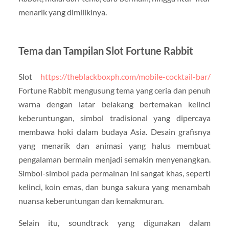
menarik yang dimilikinya.
Tema dan Tampilan Slot Fortune Rabbit
Slot
https://theblackboxph.com/mobile-cocktail-bar/
Fortune Rabbit mengusung tema yang ceria dan penuh
warna dengan latar belakang bertemakan kelinci
keberuntungan, simbol tradisional yang dipercaya
membawa hoki dalam budaya Asia. Desain grafisnya
yang menarik dan animasi yang halus membuat
pengalaman bermain menjadi semakin menyenangkan.
Simbol-simbol pada permainan ini sangat khas, seperti
kelinci, koin emas, dan bunga sakura yang menambah
nuansa keberuntungan dan kemakmuran.
Selain itu, soundtrack yang digunakan dalam