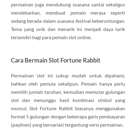
permainan juga mendukung suasana santai sekaligus
mendebarkan, membuat pemain merasa seperti
sedang berada dalam suasana festival keberuntungan.
Tema yang unik dan menarik ini menjadi daya tarik
tersendiri bagi para pemain slot online.
Cara Bermain Slot Fortune Rabbit
Permainan slot ini cukup mudah untuk dipahami,
bahkan oleh pemula sekalipun. Pemain hanya perlu
memilih jumlah taruhan, kemudian memutar gulungan
slot dan menunggu hasil kombinasi simbol yang
muncul. Slot Fortune Rabbit biasanya menggunakan
format 5 gulungan dengan beberapa garis pembayaran
(paylines) yang bervariasi tergantung versi permainan.