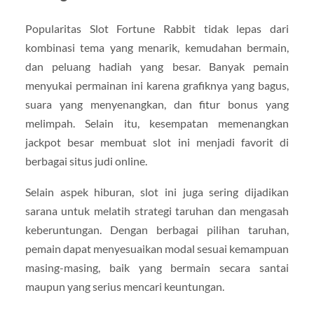
Popularitas Slot Fortune Rabbit tidak lepas dari
kombinasi tema yang menarik, kemudahan bermain,
dan peluang hadiah yang besar. Banyak pemain
menyukai permainan ini karena grafiknya yang bagus,
suara yang menyenangkan, dan fitur bonus yang
melimpah. Selain itu, kesempatan memenangkan
jackpot besar membuat slot ini menjadi favorit di
berbagai situs judi online.
Selain aspek hiburan, slot ini juga sering dijadikan
sarana untuk melatih strategi taruhan dan mengasah
keberuntungan. Dengan berbagai pilihan taruhan,
pemain dapat menyesuaikan modal sesuai kemampuan
masing-masing, baik yang bermain secara santai
maupun yang serius mencari keuntungan.