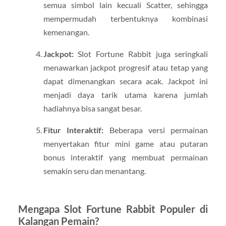
semua simbol lain kecuali Scatter, sehingga
mempermudah terbentuknya kombinasi
kemenangan.
Jackpot:
Slot Fortune Rabbit juga seringkali
menawarkan jackpot progresif atau tetap yang
dapat dimenangkan secara acak. Jackpot ini
menjadi daya tarik utama karena jumlah
hadiahnya bisa sangat besar.
Fitur Interaktif:
Beberapa versi permainan
menyertakan fitur mini game atau putaran
bonus interaktif yang membuat permainan
semakin seru dan menantang.
Mengapa Slot Fortune Rabbit Populer di
Kalangan Pemain?