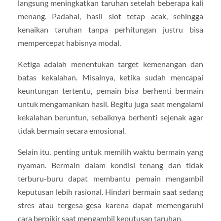
langsung meningkatkan taruhan setelah beberapa kali
menang. Padahal, hasil slot tetap acak, sehingga
kenaikan taruhan tanpa perhitungan justru bisa
mempercepat habisnya modal.
Ketiga adalah menentukan target kemenangan dan
batas kekalahan. Misalnya, ketika sudah mencapai
keuntungan tertentu, pemain bisa berhenti bermain
untuk mengamankan hasil. Begitu juga saat mengalami
kekalahan beruntun, sebaiknya berhenti sejenak agar
tidak bermain secara emosional.
Selain itu, penting untuk memilih waktu bermain yang
nyaman. Bermain dalam kondisi tenang dan tidak
terburu-buru dapat membantu pemain mengambil
keputusan lebih rasional. Hindari bermain saat sedang
stres atau tergesa-gesa karena dapat memengaruhi
cara berpikir saat mengambil keputusan taruhan.