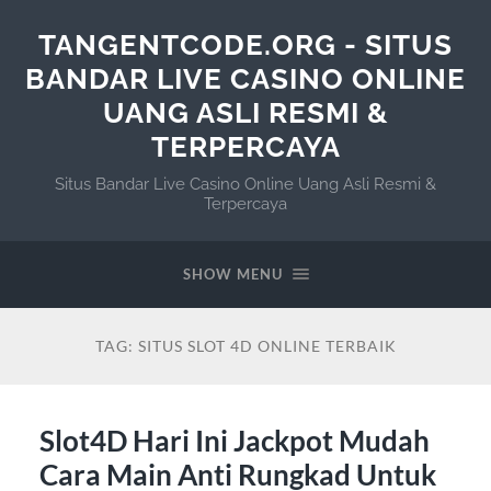
TANGENTCODE.ORG - SITUS
BANDAR LIVE CASINO ONLINE
UANG ASLI RESMI &
TERPERCAYA
Situs Bandar Live Casino Online Uang Asli Resmi &
Terpercaya
SHOW MENU
TAG:
SITUS SLOT 4D ONLINE TERBAIK
Slot4D Hari Ini Jackpot Mudah
Cara Main Anti Rungkad Untuk