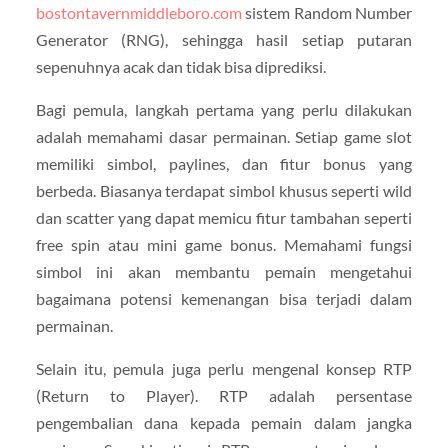
bostontavernmiddleboro.com
sistem Random Number
Generator (RNG), sehingga hasil setiap putaran
sepenuhnya acak dan tidak bisa diprediksi.
Bagi pemula, langkah pertama yang perlu dilakukan
adalah memahami dasar permainan. Setiap game slot
memiliki simbol, paylines, dan fitur bonus yang
berbeda. Biasanya terdapat simbol khusus seperti wild
dan scatter yang dapat memicu fitur tambahan seperti
free spin atau mini game bonus. Memahami fungsi
simbol ini akan membantu pemain mengetahui
bagaimana potensi kemenangan bisa terjadi dalam
permainan.
Selain itu, pemula juga perlu mengenal konsep RTP
(Return to Player). RTP adalah persentase
pengembalian dana kepada pemain dalam jangka