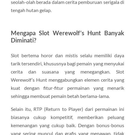
seolah-olah berada dalam cerita pemburuan serigala di
tengah hutan gelap.
Mengapa Slot Werewolf’s Hunt Banyak
Diminati?
Slot bertema horor dan mistis selalu memiliki daya
tarik tersendiri, khususnya bagi pemain yang menyukai
cerita dan suasana yang menegangkan. Slot
Werewolf’s Hunt menggabungkan elemen cerita yang
kuat dengan fitur-fitur permainan yang menarik
sehingga membuat pemain betah berlama-lama.
Selain itu, RTP (Return to Player) dari permainan ini
biasanya cukup kompetitif, memberikan peluang
kemenangan yang cukup baik. Dengan bonus-bonus
yang sering muncul dan grafis yang menawan, tidak