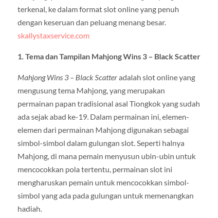
terkenal, ke dalam format slot online yang penuh
dengan keseruan dan peluang menang besar.
skallystaxservice.com
1. Tema dan Tampilan Mahjong Wins 3 – Black Scatter
Mahjong Wins 3 – Black Scatter
adalah slot online yang
mengusung tema Mahjong, yang merupakan
permainan papan tradisional asal Tiongkok yang sudah
ada sejak abad ke-19. Dalam permainan ini, elemen-
elemen dari permainan Mahjong digunakan sebagai
simbol-simbol dalam gulungan slot. Seperti halnya
Mahjong, di mana pemain menyusun ubin-ubin untuk
mencocokkan pola tertentu, permainan slot ini
mengharuskan pemain untuk mencocokkan simbol-
simbol yang ada pada gulungan untuk memenangkan
hadiah.