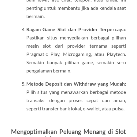
penting untuk membantu jika ada kendala saat
bermain.
Ragam Game Slot dan Provider Terpercaya:
Pastikan situs menyediakan berbagai pilihan
mesin slot dari provider ternama seperti
Pragmatic Play, Microgaming, atau Playtech.
Semakin banyak pilihan game, semakin seru
pengalaman bermain.
Metode Deposit dan Withdraw yang Mudah:
Pilih situs yang menawarkan berbagai metode
transaksi dengan proses cepat dan aman,
seperti transfer bank lokal, e-wallet, atau pulsa.
Mengoptimalkan Peluang Menang di Slot