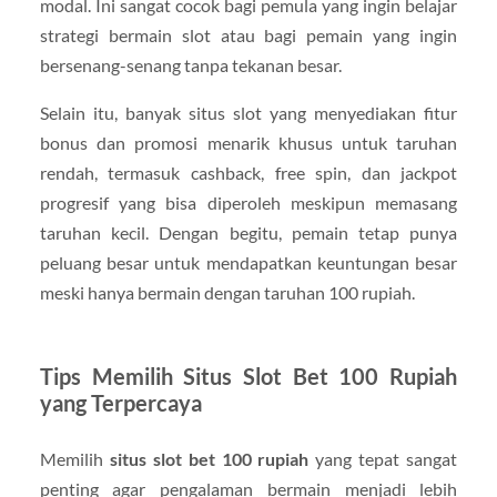
modal. Ini sangat cocok bagi pemula yang ingin belajar
strategi bermain slot atau bagi pemain yang ingin
bersenang-senang tanpa tekanan besar.
Selain itu, banyak situs slot yang menyediakan fitur
bonus dan promosi menarik khusus untuk taruhan
rendah, termasuk cashback, free spin, dan jackpot
progresif yang bisa diperoleh meskipun memasang
taruhan kecil. Dengan begitu, pemain tetap punya
peluang besar untuk mendapatkan keuntungan besar
meski hanya bermain dengan taruhan 100 rupiah.
Tips Memilih Situs Slot Bet 100 Rupiah
yang Terpercaya
Memilih
situs slot bet 100 rupiah
yang tepat sangat
penting agar pengalaman bermain menjadi lebih