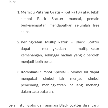
lain:
Memicu Putaran Gratis
– Ketika tiga atau lebih
simbol Black Scatter muncul, pemain
berkesempatan mendapatkan sejumlah free
spins.
Peningkatan Multiplikator
– Black Scatter
dapat meningkatkan multiplikator
kemenangan, sehingga hadiah yang diperoleh
menjadi lebih besar.
Kombinasi Simbol Spesial
– Simbol ini dapat
mengubah simbol lain menjadi simbol
pemenang, meningkatkan peluang menang
dalam satu putaran.
Selain itu, grafis dan animasi Black Scatter dirancang