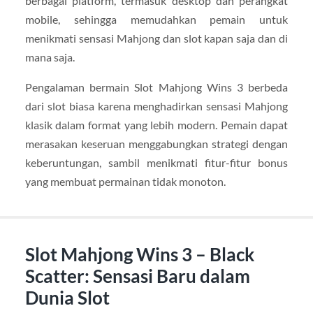
berbagai platform, termasuk desktop dan perangkat
mobile, sehingga memudahkan pemain untuk
menikmati sensasi Mahjong dan slot kapan saja dan di
mana saja.
Pengalaman bermain Slot Mahjong Wins 3 berbeda
dari slot biasa karena menghadirkan sensasi Mahjong
klasik dalam format yang lebih modern. Pemain dapat
merasakan keseruan menggabungkan strategi dengan
keberuntungan, sambil menikmati fitur-fitur bonus
yang membuat permainan tidak monoton.
Slot Mahjong Wins 3 – Black
Scatter: Sensasi Baru dalam
Dunia Slot