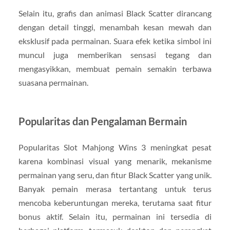
Selain itu, grafis dan animasi Black Scatter dirancang
dengan detail tinggi, menambah kesan mewah dan
eksklusif pada permainan. Suara efek ketika simbol ini
muncul juga memberikan sensasi tegang dan
mengasyikkan, membuat pemain semakin terbawa
suasana permainan.
Popularitas dan Pengalaman Bermain
Popularitas Slot Mahjong Wins 3 meningkat pesat
karena kombinasi visual yang menarik, mekanisme
permainan yang seru, dan fitur Black Scatter yang unik.
Banyak pemain merasa tertantang untuk terus
mencoba keberuntungan mereka, terutama saat fitur
bonus aktif. Selain itu, permainan ini tersedia di