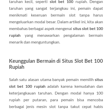
taruhan kecil, seperti
slot bet 100
rupiah. Dengan
taruhan yang sangat terjangkau ini, pemain dapat
menikmati keseruan bermain slot tanpa harus
mengeluarkan modal besar. Dalam artikel ini, kita akan
membahas berbagai aspek mengenai
situs slot bet 100
rupiah
yang menawarkan pengalaman bermain
menarik dan menguntungkan.
Keunggulan Bermain di Situs Slot Bet 100
Rupiah
Salah satu alasan utama banyak pemain memilih
situs
slot bet 100 rupiah
adalah karena kemudahan dan
keterjangkauan taruhan. Dengan modal hanya 100
rupiah per putaran, para pemain bisa mencoba
berbagai jenis mesin slot tanpa takut cepat habis