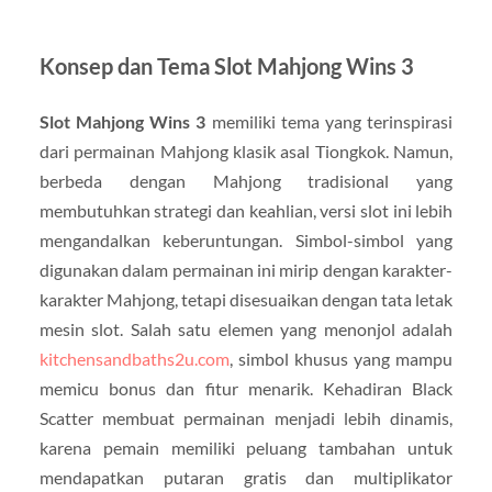
Konsep dan Tema Slot Mahjong Wins 3
Slot Mahjong Wins 3
memiliki tema yang terinspirasi
dari permainan Mahjong klasik asal Tiongkok. Namun,
berbeda dengan Mahjong tradisional yang
membutuhkan strategi dan keahlian, versi slot ini lebih
mengandalkan keberuntungan. Simbol-simbol yang
digunakan dalam permainan ini mirip dengan karakter-
karakter Mahjong, tetapi disesuaikan dengan tata letak
mesin slot. Salah satu elemen yang menonjol adalah
kitchensandbaths2u.com
, simbol khusus yang mampu
memicu bonus dan fitur menarik. Kehadiran Black
Scatter membuat permainan menjadi lebih dinamis,
karena pemain memiliki peluang tambahan untuk
mendapatkan putaran gratis dan multiplikator