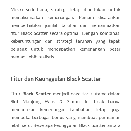
Meski sederhana, strategi tetap diperlukan untuk
memaksimalkan kemenangan. Pemain disarankan
memperhatikan jumlah taruhan dan memanfaatkan
fitur Black Scatter secara optimal. Dengan kombinasi
keberuntungan dan strategi taruhan yang tepat,
peluang untuk mendapatkan kemenangan besar
menjadi lebih realistis.
Fitur dan Keunggulan Black Scatter
Fitur
Black Scatter
menjadi daya tarik utama dalam
Slot Mahjong Wins 3. Simbol ini tidak hanya
memberikan kemenangan tambahan, tetapi juga
membuka berbagai bonus yang membuat permainan
lebih seru. Beberapa keunggulan Black Scatter antara