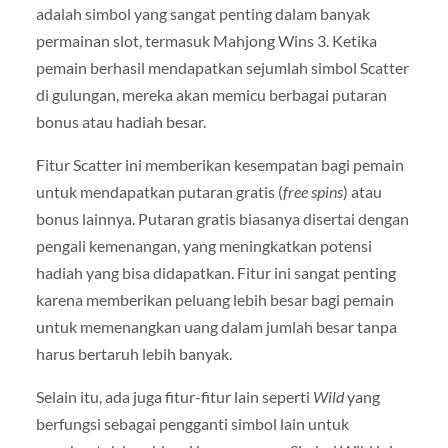
adalah simbol yang sangat penting dalam banyak
permainan slot, termasuk Mahjong Wins 3. Ketika
pemain berhasil mendapatkan sejumlah simbol Scatter
di gulungan, mereka akan memicu berbagai putaran
bonus atau hadiah besar.
Fitur Scatter ini memberikan kesempatan bagi pemain
untuk mendapatkan putaran gratis (
free spins
) atau
bonus lainnya. Putaran gratis biasanya disertai dengan
pengali kemenangan, yang meningkatkan potensi
hadiah yang bisa didapatkan. Fitur ini sangat penting
karena memberikan peluang lebih besar bagi pemain
untuk memenangkan uang dalam jumlah besar tanpa
harus bertaruh lebih banyak.
Selain itu, ada juga fitur-fitur lain seperti
Wild
yang
berfungsi sebagai pengganti simbol lain untuk