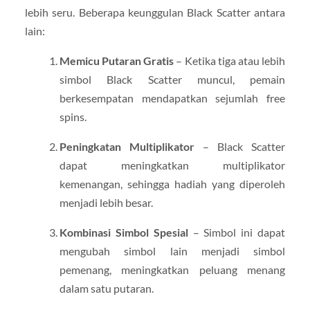
lebih seru. Beberapa keunggulan Black Scatter antara
lain:
Memicu Putaran Gratis
– Ketika tiga atau lebih
simbol Black Scatter muncul, pemain
berkesempatan mendapatkan sejumlah free
spins.
Peningkatan Multiplikator
– Black Scatter
dapat meningkatkan multiplikator
kemenangan, sehingga hadiah yang diperoleh
menjadi lebih besar.
Kombinasi Simbol Spesial
– Simbol ini dapat
mengubah simbol lain menjadi simbol
pemenang, meningkatkan peluang menang
dalam satu putaran.