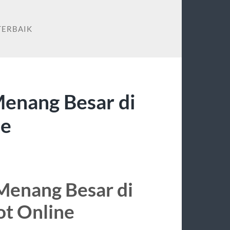
TERBAIK
Menang Besar di
ne
 Menang Besar di
ot Online