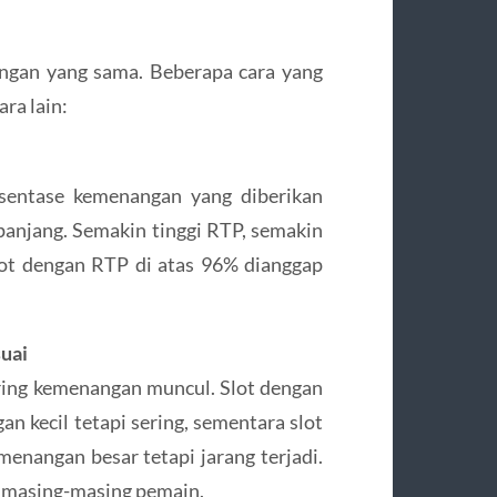
ngan yang sama. Beberapa cara yang
ara lain:
sentase kemenangan yang diberikan
panjang. Semakin tinggi RTP, semakin
lot dengan RTP di atas 96% dianggap
suai
ering kemenangan muncul. Slot dengan
n kecil tetapi sering, sementara slot
menangan besar tetapi jarang terjadi.
 masing-masing pemain.