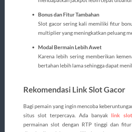
Bonus dan Fitur Tambahan
Slot gacor sering kali memiliki fitur bonu
multiplier yang meningkatkan peluang m
Modal Bermain Lebih Awet
Karena lebih sering memberikan kemen
bertahan lebih lama sehingga dapat meni
Rekomendasi Link Slot Gacor
Bagi pemain yang ingin mencoba keberuntunga
situs slot terpercaya. Ada banyak
link slo
permainan slot dengan RTP tinggi dan fitu