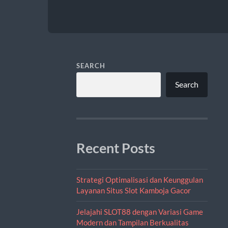
SEARCH
Search
Recent Posts
Strategi Optimalisasi dan Keunggulan
Layanan Situs Slot Kamboja Gacor
Jelajahi SLOT88 dengan Variasi Game
Modern dan Tampilan Berkualitas