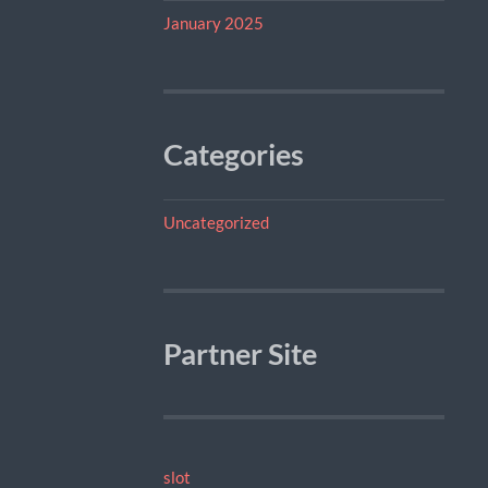
January 2025
Categories
Uncategorized
Partner Site
slot