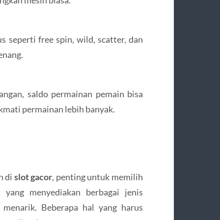
s seperti free spin, wild, scatter, dan
enang.
angan, saldo permainan pemain bisa
kmati permainan lebih banyak.
n di
slot gacor
, penting untuk memilih
t
yang menyediakan berbagai jenis
r menarik. Beberapa hal yang harus