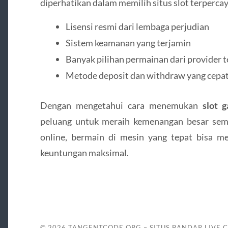
diperhatikan dalam memilih situs slot terpercay
Lisensi resmi dari lembaga perjudian
Sistem keamanan yang terjamin
Banyak pilihan permainan dari provider 
Metode deposit dan withdraw yang cepa
Dengan mengetahui cara menemukan
slot g
peluang untuk meraih kemenangan besar semak
online, bermain di mesin yang tepat bisa me
keuntungan maksimal.
© 2026
TANGENTCODE.ORG – SITUS BANDAR LIVE 