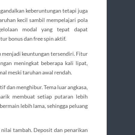
gandalkan keberuntungan tetapi juga
aruhan kecil sambil mempelajari pola
gelolaan modal yang tepat dapat
r bonus dan free spin aktif.
menjadi keuntungan tersendiri. Fitur
gan meningkat beberapa kali lipat,
mal meski taruhan awal rendah.
tif dan menghibur. Tema luar angkasa,
narik membuat setiap putaran lebih
bermain lebih lama, sehingga peluang
nilai tambah. Deposit dan penarikan