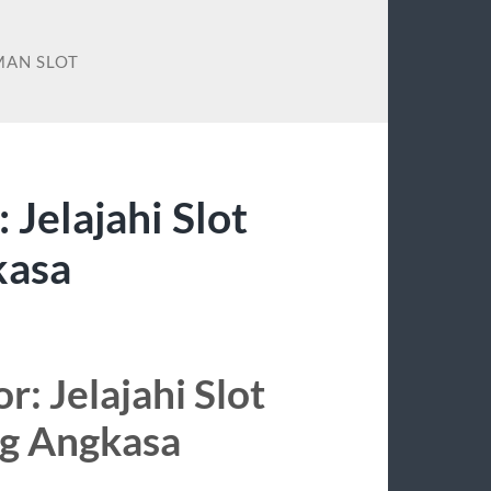
MAN SLOT
Jelajahi Slot
kasa
: Jelajahi Slot
ng Angkasa