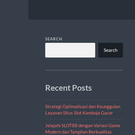
SEARCH
Search
Recent Posts
Strategi Optimalisasi dan Keunggulan
Layanan Situs Slot Kamboja Gacor
Jelajahi SLOT88 dengan Variasi Game
Modern dan Tampilan Berkualitas