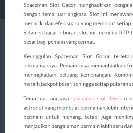
Spaceman Slot Gacor menghadirkan pengala
dengan tema luar angkasa. Slot ini menawarka
menarik, dan efek suara yang membuat setiap 
Selain sebagai hiburan, slot ini memiliki RTP
besar bagi pemain yang cermat.
Keunggulan Spaceman Slot Gacor terletak 
permainannya. Pemain bisa memanfaatkan free 
meningkatkan peluang kemenangan. Kombin
meraih jackpot besar, sehingga setiap putaran se
Tema luar angkasa
spaceman slot demo
mena
astronot yang membuat permainan lebih intera
bermain untuk menang, tetapi juga menikma
menjadikan pengalaman bermain lebih seru da