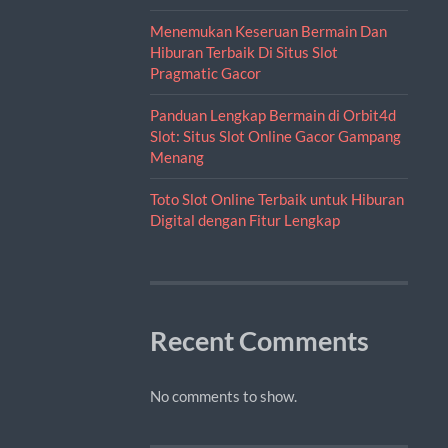
Menemukan Keseruan Bermain Dan
Hiburan Terbaik Di Situs Slot
Pragmatic Gacor
Panduan Lengkap Bermain di Orbit4d
Slot: Situs Slot Online Gacor Gampang
Menang
Toto Slot Online Terbaik untuk Hiburan
Digital dengan Fitur Lengkap
Recent Comments
No comments to show.