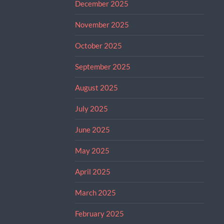
December 2025
November 2025
October 2025
September 2025
August 2025
July 2025
June 2025
May 2025
April 2025
March 2025
February 2025