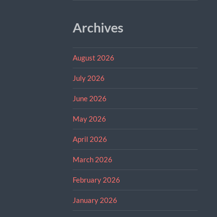
Archives
August 2026
July 2026
June 2026
May 2026
April 2026
March 2026
February 2026
January 2026