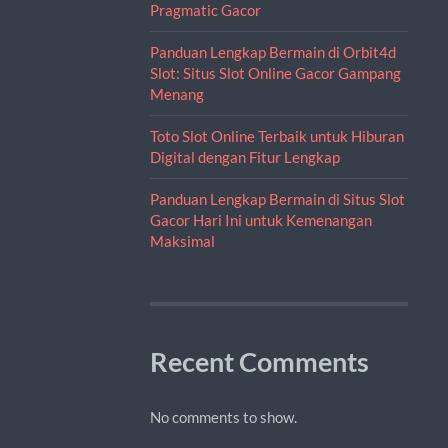
Pragmatic Gacor
Panduan Lengkap Bermain di Orbit4d
Slot: Situs Slot Online Gacor Gampang
Menang
Toto Slot Online Terbaik untuk Hiburan
Digital dengan Fitur Lengkap
Panduan Lengkap Bermain di Situs Slot
Gacor Hari Ini untuk Kemenangan
Maksimal
Recent Comments
No comments to show.