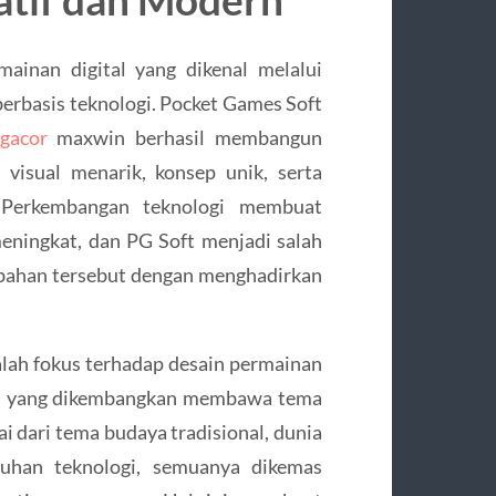
ainan digital yang dikenal melalui
erbasis teknologi. Pocket Games Soft
gacor
maxwin berhasil membangun
visual menarik, konsep unik, serta
 Perkembangan teknologi membuat
eningkat, dan PG Soft menjadi salah
bahan tersebut dengan menghadirkan
dalah fokus terhadap desain permainan
judul yang dikembangkan membawa tema
ai dari tema budaya tradisional, dunia
tuhan teknologi, semuanya dikemas