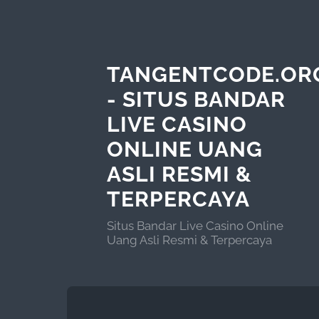
TANGENTCODE.OR
- SITUS BANDAR
LIVE CASINO
ONLINE UANG
ASLI RESMI &
TERPERCAYA
Situs Bandar Live Casino Online
Uang Asli Resmi & Terpercaya