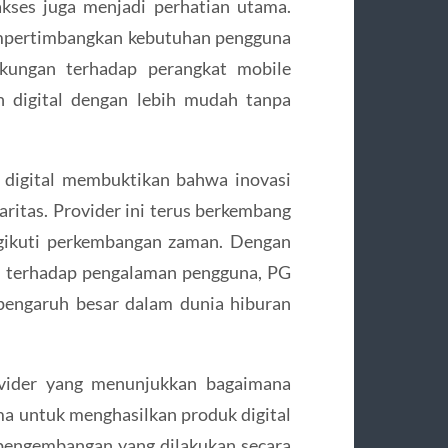
akses juga menjadi perhatian utama.
mpertimbangkan kebutuhan pengguna
ukungan terhadap perangkat mobile
 digital dengan lebih mudah tanpa
 digital membuktikan bahwa inovasi
itas. Provider ini terus berkembang
gikuti perkembangan zaman. Dengan
ian terhadap pengalaman pengguna, PG
pengaruh besar dalam dunia hiburan
ovider yang menunjukkan bagaimana
ama untuk menghasilkan produk digital
 pengembangan yang dilakukan secara