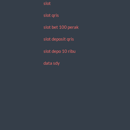
slot
slot qris
slot bet 100 perak
slot deposit qris
slot depo 10 ribu
data sdy