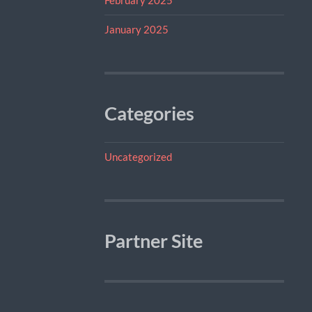
January 2025
Categories
Uncategorized
Partner Site