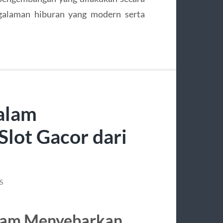
galaman hiburan yang modern serta
alam
Slot Gacor dari
S
alam Menyebarkan