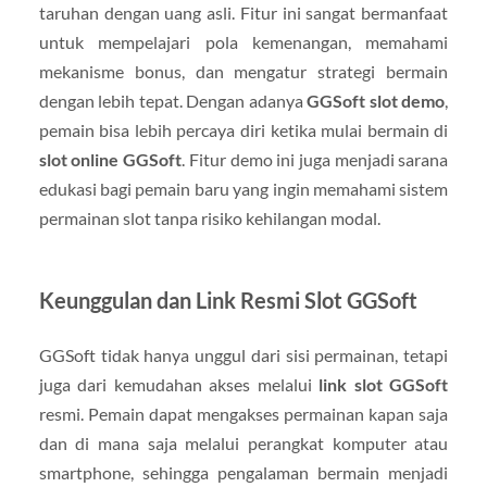
taruhan dengan uang asli. Fitur ini sangat bermanfaat
untuk mempelajari pola kemenangan, memahami
mekanisme bonus, dan mengatur strategi bermain
dengan lebih tepat. Dengan adanya
GGSoft slot demo
,
pemain bisa lebih percaya diri ketika mulai bermain di
slot online GGSoft
. Fitur demo ini juga menjadi sarana
edukasi bagi pemain baru yang ingin memahami sistem
permainan slot tanpa risiko kehilangan modal.
Keunggulan dan Link Resmi Slot GGSoft
GGSoft tidak hanya unggul dari sisi permainan, tetapi
juga dari kemudahan akses melalui
link slot GGSoft
resmi. Pemain dapat mengakses permainan kapan saja
dan di mana saja melalui perangkat komputer atau
smartphone, sehingga pengalaman bermain menjadi