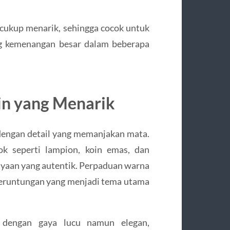
g cukup menarik, sehingga cocok untuk
g kemenangan besar dalam beberapa
in yang Menarik
g dengan detail yang memanjakan mata.
k seperti lampion, koin emas, dan
ayaan yang autentik. Perpaduan warna
eruntungan yang menjadi tema utama
 dengan gaya lucu namun elegan,