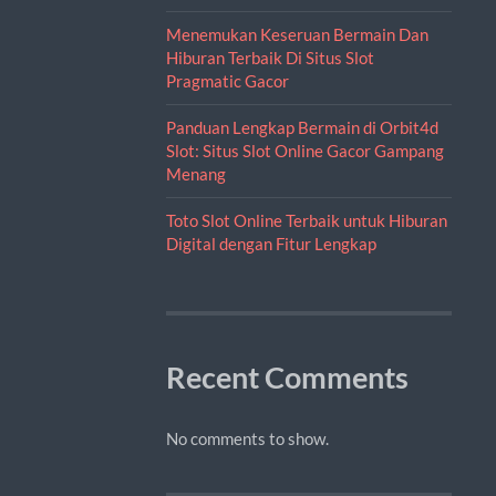
Menemukan Keseruan Bermain Dan
Hiburan Terbaik Di Situs Slot
Pragmatic Gacor
Panduan Lengkap Bermain di Orbit4d
Slot: Situs Slot Online Gacor Gampang
Menang
Toto Slot Online Terbaik untuk Hiburan
Digital dengan Fitur Lengkap
Recent Comments
No comments to show.