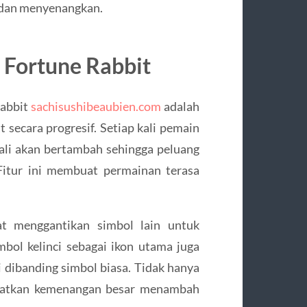
 dan menyenangkan.
 Fortune Rabbit
Rabbit
sachisushibeaubien.com
adalah
 secara progresif. Setiap kali pemain
ali akan bertambah sehingga peluang
Fitur ini membuat permainan terasa
at menggantikan simbol lain untuk
ol kelinci sebagai ikon utama juga
 dibanding simbol biasa. Tidak hanya
dapatkan kemenangan besar menambah