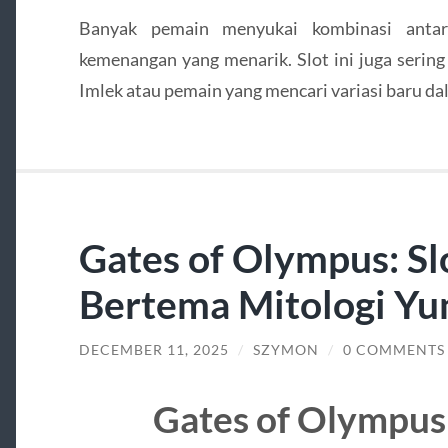
Banyak pemain menyukai kombinasi antar
kemenangan yang menarik. Slot ini juga serin
Imlek atau pemain yang mencari variasi baru da
Gates of Olympus: Sl
Bertema Mitologi Yu
DECEMBER 11, 2025
/
SZYMON
/
0 COMMENTS
Gates of Olympus: