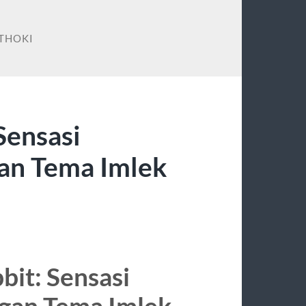
ATHOKI
Sensasi
an Tema Imlek
bit: Sensasi
gan Tema Imlek