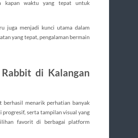
n kapan waktu yang tepat untuk
uru juga menjadi kunci utama dalam
atan yang tepat, pengalaman bermain
.
 Rabbit di Kalangan
it berhasil menarik perhatian banyak
i progresif, serta tampilan visual yang
lihan favorit di berbagai platform