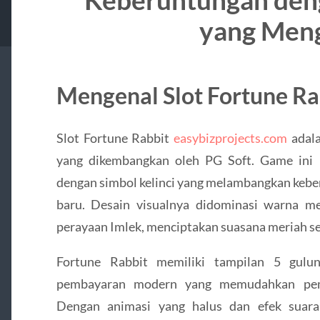
yang Men
Mengenal Slot Fortune Rab
Slot Fortune Rabbit
easybizprojects.com
adala
yang dikembangkan oleh
PG Soft
. Game ini
dengan simbol kelinci yang melambangkan keb
baru. Desain visualnya didominasi warna m
perayaan Imlek, menciptakan suasana meriah se
Fortune Rabbit memiliki tampilan 5 gulu
pembayaran modern yang memudahkan pe
Dengan animasi yang halus dan efek suar