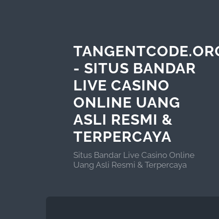
TANGENTCODE.OR
- SITUS BANDAR
LIVE CASINO
ONLINE UANG
ASLI RESMI &
TERPERCAYA
Situs Bandar Live Casino Online
Uang Asli Resmi & Terpercaya