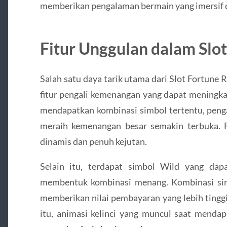
memberikan pengalaman bermain yang imersif
Fitur Unggulan dalam Slot
Salah satu daya tarik utama dari Slot Fortune 
fitur pengali kemenangan yang dapat meningkat
mendapatkan kombinasi simbol tertentu, peng
meraih kemenangan besar semakin terbuka. 
dinamis dan penuh kejutan.
Selain itu, terdapat simbol Wild yang dap
membentuk kombinasi menang. Kombinasi simb
memberikan nilai pembayaran yang lebih tinggi
itu, animasi kelinci yang muncul saat men