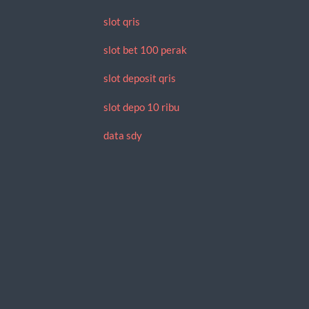
slot qris
slot bet 100 perak
slot deposit qris
slot depo 10 ribu
data sdy