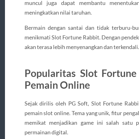
muncul juga dapat membantu menentuka
meningkatkan nilai taruhan.
Bermain dengan santai dan tidak terburu-b
menikmati Slot Fortune Rabbit. Dengan pendek
akan terasa lebih menyenangkan dan terkendali
Popularitas Slot Fortune
Pemain Online
Sejak dirilis oleh
PG Soft
, Slot Fortune Rabb
pemain slot online. Tema yang unik, fitur pengal
memikat menjadikan game ini salah satu pi
permainan digital.