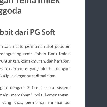
ggoda
bit dari PG Soft
h salah satu permainan slot populer
 mengusung tema Tahun Baru Imlek
eruntungan, kemakmuran, dan harapan
erah dan emas yang identik dengan
kaligus elegan saat dimainkan.
ngan dengan 3 baris serta sistem
main memahami pola kemenangan.
a yang khas, permainan ini mampu