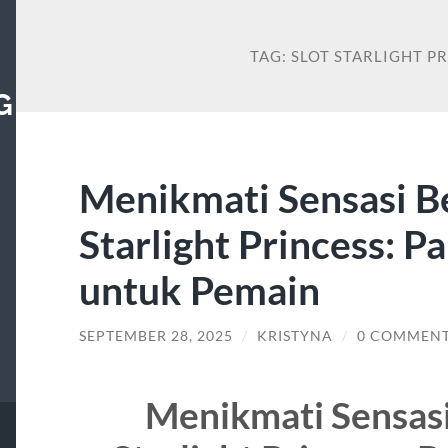
TAG:
SLOT STARLIGHT P
G
Menikmati Sensasi B
Starlight Princess: 
untuk Pemain
SEPTEMBER 28, 2025
/
KRISTYNA
/
0 COMMEN
Menikmati Sensasi