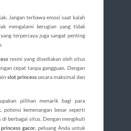
ak. Jangan terbawa emosi saat kalah
dak mengalami kerugian yang tidak
yang terpercaya juga sangat penting
.
cess
resmi yang disediakan oleh situs
engan cepat tanpa gangguan. Dengan
ain
slot princess
secara maksimal dan
pakan pilihan menarik bagi para
, potensi kemenangan besar seperti
 di berbagai situs. Dengan mengikuti
 princess gacor
, peluang Anda untuk