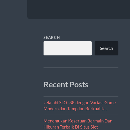
SEARCH
Search
Recent Posts
Jelajahi SLOT88 dengan Variasi Game
Modern dan Tampilan Berkualitas
Menemukan Keseruan Bermain Dan
Hiburan Terbaik Di Situs Slot