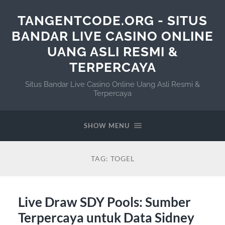
TANGENTCODE.ORG - SITUS
BANDAR LIVE CASINO ONLINE
UANG ASLI RESMI &
TERPERCAYA
Situs Bandar Live Casino Online Uang Asli Resmi &
Terpercaya
SHOW MENU
TAG:
TOGEL
Live Draw SDY Pools: Sumber
Terpercaya untuk Data Sidney