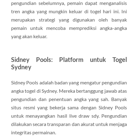
pengundian sebelumnya, pemain dapat menganalisis
tren angka yang mungkin keluar di togel hari ini. Ini
merupakan strategi yang digunakan oleh banyak
pemain untuk mencoba memprediksi angka-angka
yang akan keluar.
Sidney Pools: Platform untuk Togel
Sydney
Sidney Pools adalah badan yang mengatur pengundian
angka togel di Sydney. Mereka bertanggung jawab atas
pengundian dan penentuan angka yang sah. Banyak
situs resmi yang bekerja sama dengan Sidney Pools
untuk menayangkan hasil live draw sdy. Pengundian
dilakukan secara transparan dan akurat untuk menjaga
integritas permainan.