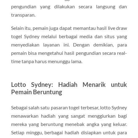
pengundian yang dilakukan secara langsung dan
transparan.
Selain itu, pemain juga dapat memantau hasil live draw
togel Sydney melalui berbagai media dan situs yang
menyediakan layanan ini. Dengan demikian, para
pemain bisa mengetahui hasil pengundian secara real-
time tanpa harus menunggu lama.
Lotto Sydney: Hadiah Menarik untuk
Pemain Beruntung
Sebagai salah satu pasaran togel terbesar, lotto Sydney
menawarkan hadiah yang sangat menggiurkan bagi
mereka yang beruntung menebak angka yang keluar.
Setiap minggu, berbagai hadiah disiapkan untuk para