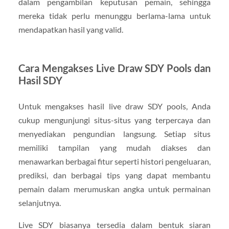
dalam pengambilan keputusan pemain, sehingga
mereka tidak perlu menunggu berlama-lama untuk
mendapatkan hasil yang valid.
Cara Mengakses Live Draw SDY Pools dan
Hasil SDY
Untuk mengakses hasil live draw SDY pools, Anda
cukup mengunjungi situs-situs yang terpercaya dan
menyediakan pengundian langsung. Setiap situs
memiliki tampilan yang mudah diakses dan
menawarkan berbagai fitur seperti histori pengeluaran,
prediksi, dan berbagai tips yang dapat membantu
pemain dalam merumuskan angka untuk permainan
selanjutnya.
Live SDY biasanya tersedia dalam bentuk siaran