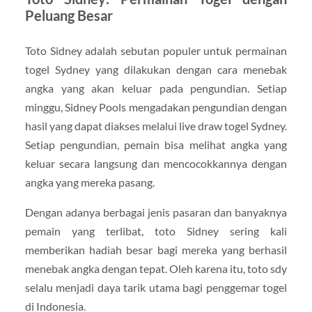
Peluang Besar
Toto Sidney adalah sebutan populer untuk permainan
togel Sydney yang dilakukan dengan cara menebak
angka yang akan keluar pada pengundian. Setiap
minggu, Sidney Pools mengadakan pengundian dengan
hasil yang dapat diakses melalui live draw togel Sydney.
Setiap pengundian, pemain bisa melihat angka yang
keluar secara langsung dan mencocokkannya dengan
angka yang mereka pasang.
Dengan adanya berbagai jenis pasaran dan banyaknya
pemain yang terlibat, toto Sidney sering kali
memberikan hadiah besar bagi mereka yang berhasil
menebak angka dengan tepat. Oleh karena itu, toto sdy
selalu menjadi daya tarik utama bagi penggemar togel
di Indonesia.