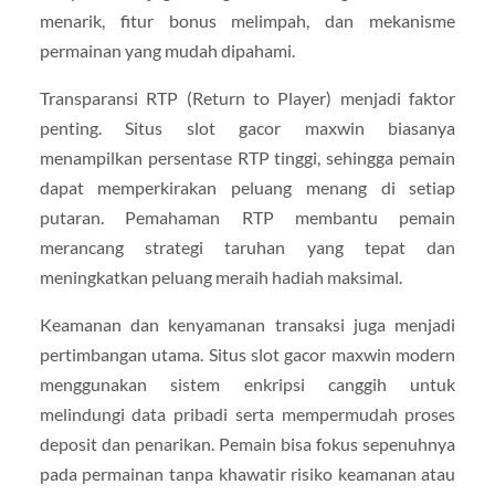
menarik, fitur bonus melimpah, dan mekanisme
permainan yang mudah dipahami.
Transparansi RTP (Return to Player) menjadi faktor
penting. Situs slot gacor maxwin biasanya
menampilkan persentase RTP tinggi, sehingga pemain
dapat memperkirakan peluang menang di setiap
putaran. Pemahaman RTP membantu pemain
merancang strategi taruhan yang tepat dan
meningkatkan peluang meraih hadiah maksimal.
Keamanan dan kenyamanan transaksi juga menjadi
pertimbangan utama. Situs slot gacor maxwin modern
menggunakan sistem enkripsi canggih untuk
melindungi data pribadi serta mempermudah proses
deposit dan penarikan. Pemain bisa fokus sepenuhnya
pada permainan tanpa khawatir risiko keamanan atau