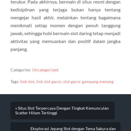
terukur. Pada akhirnya, bermain di situs resmi dengan
kedisiplinan yang terjaga bukan hanya tentang
mengejar hasil akhir, melainkan tentang bagaimana
menikmati setiap momen dengan penuh tanggung
jawab, sehingga hobi bermain slot daring tetap menjadi
aktivitas yang memuaskan dan positif dalam jangka
panjang.
Categories:
Uncategorized
Tags:
link slot
,
link slot gacor
,
slot gacor gampang menang
« Situs Slot Terpercaya Dengan Tingkat Kemunculan
Scatter Hitam Tertinggi
Eksplorasi Jepang Slot dengan Tema Sakura dan