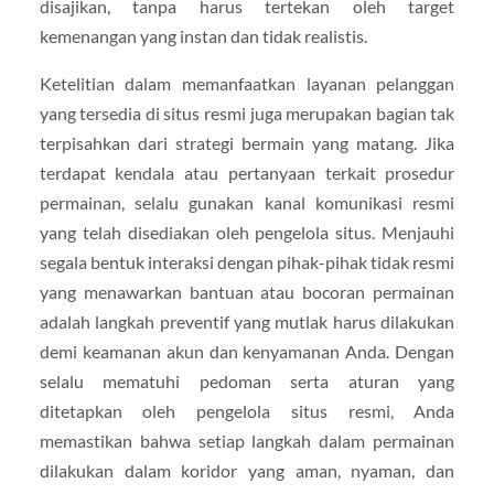
disajikan, tanpa harus tertekan oleh target
kemenangan yang instan dan tidak realistis.
Ketelitian dalam memanfaatkan layanan pelanggan
yang tersedia di situs resmi juga merupakan bagian tak
terpisahkan dari strategi bermain yang matang. Jika
terdapat kendala atau pertanyaan terkait prosedur
permainan, selalu gunakan kanal komunikasi resmi
yang telah disediakan oleh pengelola situs. Menjauhi
segala bentuk interaksi dengan pihak-pihak tidak resmi
yang menawarkan bantuan atau bocoran permainan
adalah langkah preventif yang mutlak harus dilakukan
demi keamanan akun dan kenyamanan Anda. Dengan
selalu mematuhi pedoman serta aturan yang
ditetapkan oleh pengelola situs resmi, Anda
memastikan bahwa setiap langkah dalam permainan
dilakukan dalam koridor yang aman, nyaman, dan