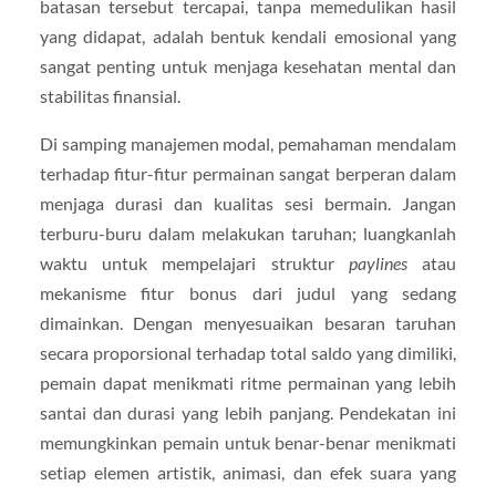
batasan tersebut tercapai, tanpa memedulikan hasil
yang didapat, adalah bentuk kendali emosional yang
sangat penting untuk menjaga kesehatan mental dan
stabilitas finansial.
Di samping manajemen modal, pemahaman mendalam
terhadap fitur-fitur permainan sangat berperan dalam
menjaga durasi dan kualitas sesi bermain. Jangan
terburu-buru dalam melakukan taruhan; luangkanlah
waktu untuk mempelajari struktur
paylines
atau
mekanisme fitur bonus dari judul yang sedang
dimainkan. Dengan menyesuaikan besaran taruhan
secara proporsional terhadap total saldo yang dimiliki,
pemain dapat menikmati ritme permainan yang lebih
santai dan durasi yang lebih panjang. Pendekatan ini
memungkinkan pemain untuk benar-benar menikmati
setiap elemen artistik, animasi, dan efek suara yang