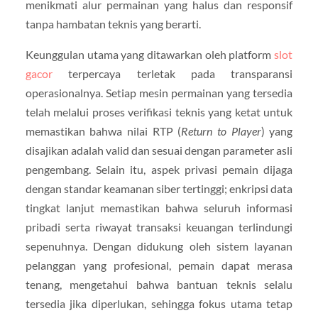
menikmati alur permainan yang halus dan responsif
tanpa hambatan teknis yang berarti.
Keunggulan utama yang ditawarkan oleh platform
slot
gacor
terpercaya terletak pada transparansi
operasionalnya. Setiap mesin permainan yang tersedia
telah melalui proses verifikasi teknis yang ketat untuk
memastikan bahwa nilai RTP (
Return to Player
) yang
disajikan adalah valid dan sesuai dengan parameter asli
pengembang. Selain itu, aspek privasi pemain dijaga
dengan standar keamanan siber tertinggi; enkripsi data
tingkat lanjut memastikan bahwa seluruh informasi
pribadi serta riwayat transaksi keuangan terlindungi
sepenuhnya. Dengan didukung oleh sistem layanan
pelanggan yang profesional, pemain dapat merasa
tenang, mengetahui bahwa bantuan teknis selalu
tersedia jika diperlukan, sehingga fokus utama tetap