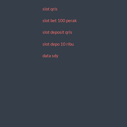
slot qris
slot bet 100 perak
slot deposit qris
slot depo 10 ribu
data sdy