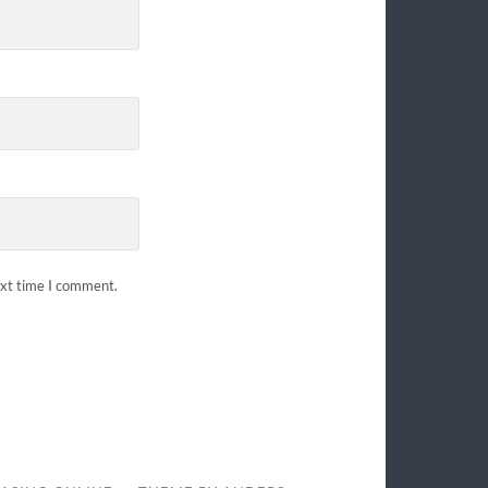
ext time I comment.