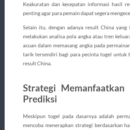
Keakuratan dan kecepatan informasi hasil re
penting agar para pemain dapat segera mengece
Selain itu, dengan adanya result China yang
melakukan analisa pola angka atau tren keluar
acuan dalam memasang angka pada permainan
tarik tersendiri bagi para pecinta togel untu
result China.
Strategi Memanfaatkan 
Prediksi
Meskipun togel pada dasarnya adalah perm
mencoba menerapkan strategi berdasarkan has