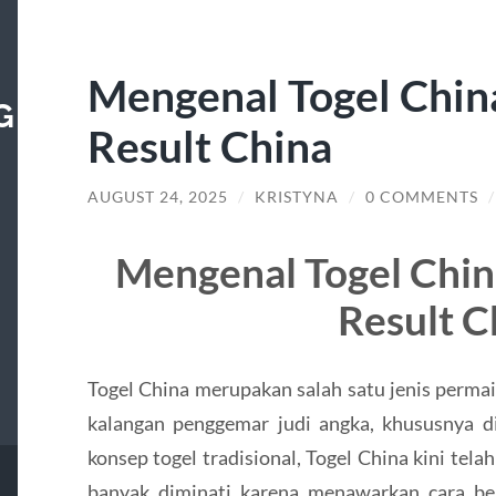
Mengenal Togel Chi
G
Result China
AUGUST 24, 2025
/
KRISTYNA
/
0 COMMENTS
Mengenal Togel Chi
Result C
Togel China merupakan salah satu jenis permai
kalangan penggemar judi angka, khususnya 
konsep togel tradisional, Togel China kini te
banyak diminati karena menawarkan cara b