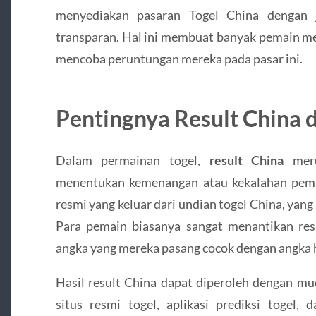
menyediakan pasaran Togel China dengan 
transparan. Hal ini membuat banyak pemain mer
mencoba peruntungan mereka pada pasar ini.
Pentingnya Result China 
Dalam permainan togel,
result China
meru
menentukan kemenangan atau kekalahan pemai
resmi yang keluar dari undian togel China, ya
Para pemain biasanya sangat menantikan re
angka yang mereka pasang cocok dengan angka h
Hasil result China dapat diperoleh dengan mu
situs resmi togel, aplikasi prediksi togel,