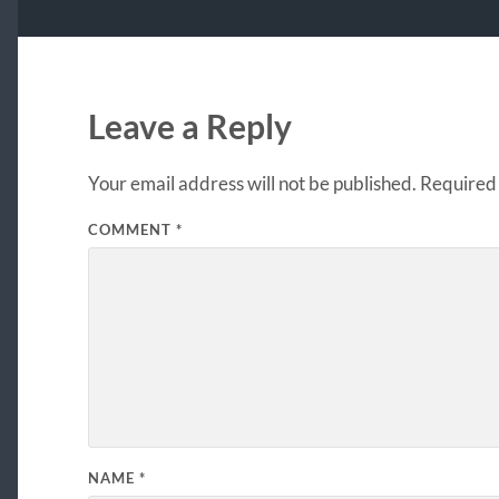
Leave a Reply
Your email address will not be published.
Required 
COMMENT
*
NAME
*