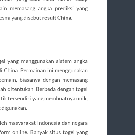
ain memasang angka prediksi yang
resmi yang disebut
result China
.
ogel yang menggunakan sistem angka
 di China. Permainan ini menggunakan
 pemain, biasanya dengan memasang
ah ditentukan. Berbeda dengan togel
tik tersendiri yang membuatnya unik,
 digunakan.
 oleh masyarakat Indonesia dan negara
form online. Banyak situs togel yang