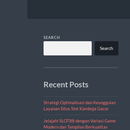
SEARCH
Search
Recent Posts
Strategi Optimalisasi dan Keunggulan
Layanan Situs Slot Kamboja Gacor
Jelajahi SLOT88 dengan Variasi Game
Modern dan Tampilan Berkualitas