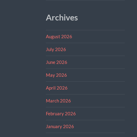
Archives
August 2026
July 2026
June 2026
May 2026
April 2026
March 2026
February 2026
January 2026