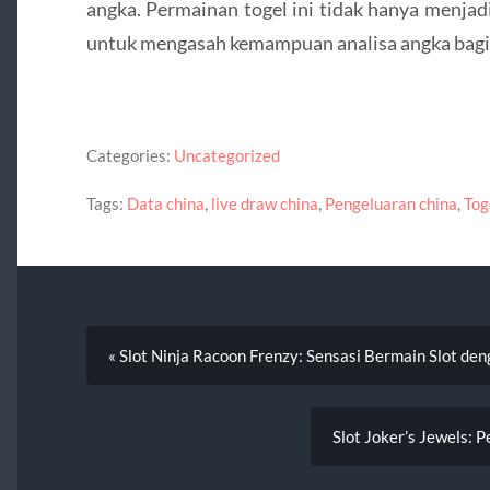
angka. Permainan togel ini tidak hanya menjad
untuk mengasah kemampuan analisa angka bag
Categories:
Uncategorized
Tags:
Data china
,
live draw china
,
Pengeluaran china
,
Tog
« Slot Ninja Racoon Frenzy: Sensasi Bermain Slot de
Slot Joker’s Jewels: