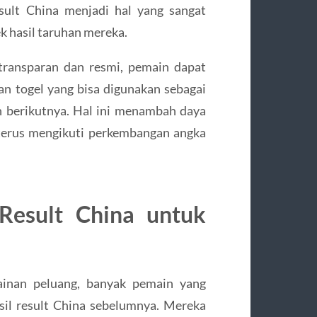
sult China menjadi hal yang sangat
k hasil taruhan mereka.
 transparan dan resmi, pemain dapat
an togel yang bisa digunakan sebagai
 berikutnya. Hal ini menambah daya
k terus mengikuti perkembangan angka
Result China untuk
ainan peluang, banyak pemain yang
il result China sebelumnya. Mereka