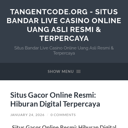
TANGENTCODE.ORG - SITUS
BANDAR LIVE CASINO ONLINE
UANG ASLI RESMI &
TERPERCAYA
Situs Bandar Live Casino Online Uang Asli Resmi &
Terpercaya
SHOW MENU
Situs Gacor Online Resmi:
Hiburan Digital Terpercaya
JANUARY 24, 2026
/
0 COMMENTS
Situs Gacor Online Resmi: Hiburan Digital