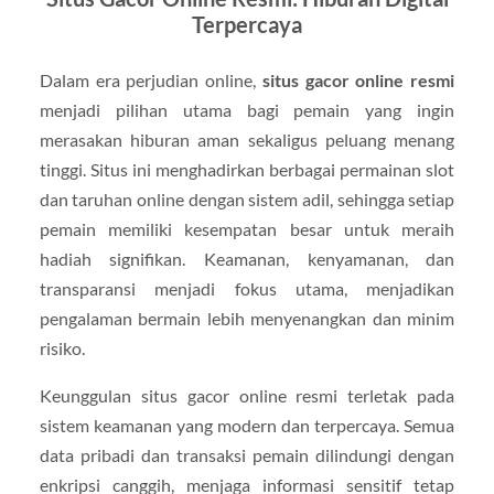
Terpercaya
Dalam era perjudian online,
situs gacor online resmi
menjadi pilihan utama bagi pemain yang ingin
merasakan hiburan aman sekaligus peluang menang
tinggi. Situs ini menghadirkan berbagai permainan slot
dan taruhan online dengan sistem adil, sehingga setiap
pemain memiliki kesempatan besar untuk meraih
hadiah signifikan. Keamanan, kenyamanan, dan
transparansi menjadi fokus utama, menjadikan
pengalaman bermain lebih menyenangkan dan minim
risiko.
Keunggulan situs gacor online resmi terletak pada
sistem keamanan yang modern dan terpercaya. Semua
data pribadi dan transaksi pemain dilindungi dengan
enkripsi canggih, menjaga informasi sensitif tetap