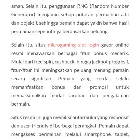
aman. Selain itu, penggunaan RNG (Random Number
Generator) menjamin setiap putaran permainan adil
dan objektif, sehingga pemain dapat yakin bahwa hasil
permainan sepenuhnya berdasarkan peluang.
Selain itu, situs
microgaming slot login
gacor online
resmi menawarkan berbagai fitur bonus menarik.
Mulai dari free spin, cashback, hingga jackpot progresif,
fitur-fitur ini meningkatkan peluang menang pemain
secara signifikan. Pemain yang cerdas selalu
memanfaatkan bonus dan promosi untuk
memaksimalkan modal taruhan dan pengalaman
bermain.
Situs resmi ini juga memiliki antarmuka yang responsif
dan user-friendly di berbagai perangkat. Pemain dapat
mengakses permainan melalui smartphone, tablet,