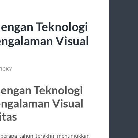
dengan Teknologi
ngalaman Visual
TICKY
dengan Teknologi
ngalaman Visual
itas
eberapa tahun terakhir menunjukkan