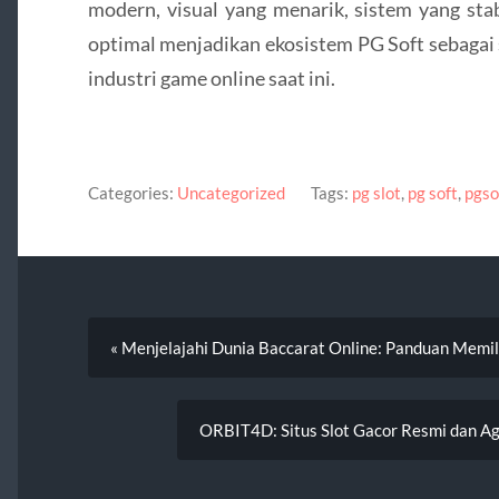
modern, visual yang menarik, sistem yang sta
optimal menjadikan ekosistem PG Soft sebagai 
industri game online saat ini.
Categories:
Uncategorized
Tags:
pg slot
,
pg soft
,
pgso
« Menjelajahi Dunia Baccarat Online: Panduan Memili
ORBIT4D: Situs Slot Gacor Resmi dan Age