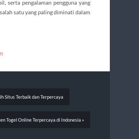
bil, serta pengalaman pengguna yang
salah satu yang paling diminati dalam
ft
h Situs Terbaik dan Terpercaya
n Togel Online Terpercaya di Indonesia »