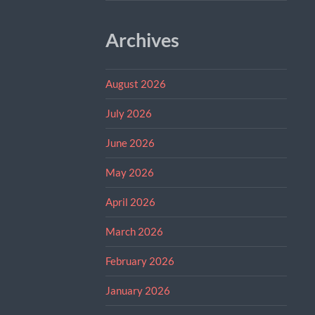
Archives
August 2026
July 2026
June 2026
May 2026
April 2026
March 2026
February 2026
January 2026