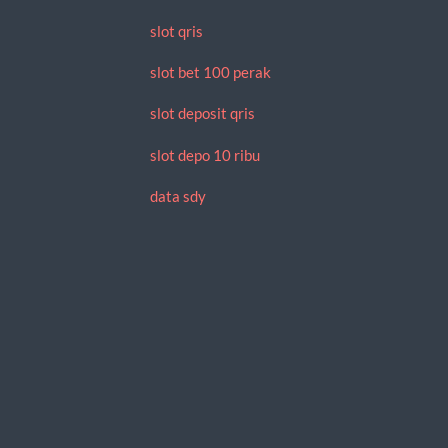
slot qris
slot bet 100 perak
slot deposit qris
slot depo 10 ribu
data sdy