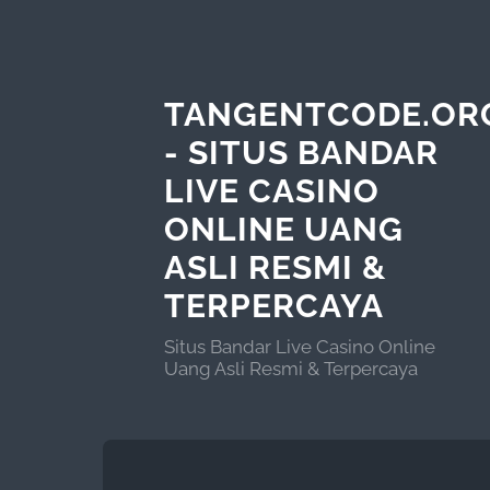
TANGENTCODE.OR
- SITUS BANDAR
LIVE CASINO
ONLINE UANG
ASLI RESMI &
TERPERCAYA
Situs Bandar Live Casino Online
Uang Asli Resmi & Terpercaya