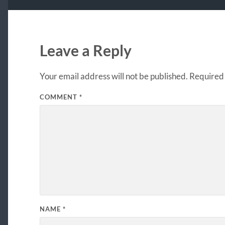
Leave a Reply
Your email address will not be published.
Required 
COMMENT
*
NAME
*