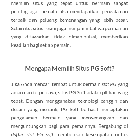
Memilih situs yang tepat untuk bermain sangat
penting agar pemain bisa mendapatkan pengalaman
terbaik dan peluang kemenangan yang lebih besar.
Selain itu, situs resmi juga menjamin bahwa permainan
yang ditawarkan tidak dimanipulasi, memberikan
keadilan bagi setiap pemain.
Mengapa Memilih Situs PG Soft?
Jika Anda mencari tempat untuk bermain
slot PG
yang
aman dan terpercaya, situs PG Soft adalah pilihan yang
tepat. Dengan menggunakan teknologi canggih dan
desain yang menarik, PG Soft berhasil menciptakan
pengalaman bermain yang menyenangkan dan
menguntungkan bagi para pemainnya. Bergabung di
daftar slot PG soft
memberikan kesempatan untuk