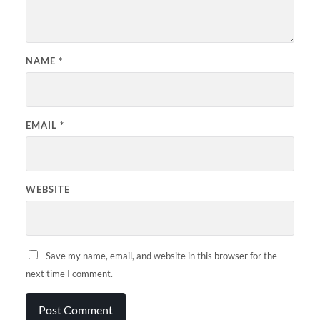
NAME
*
EMAIL
*
WEBSITE
Save my name, email, and website in this browser for the
next time I comment.