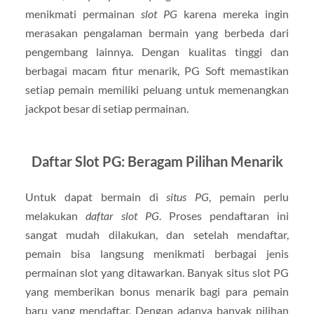
menikmati permainan
slot PG
karena mereka ingin
merasakan pengalaman bermain yang berbeda dari
pengembang lainnya. Dengan kualitas tinggi dan
berbagai macam fitur menarik, PG Soft memastikan
setiap pemain memiliki peluang untuk memenangkan
jackpot besar di setiap permainan.
Daftar Slot PG: Beragam Pilihan Menarik
Untuk dapat bermain di
situs PG
, pemain perlu
melakukan
daftar slot PG
. Proses pendaftaran ini
sangat mudah dilakukan, dan setelah mendaftar,
pemain bisa langsung menikmati berbagai jenis
permainan slot yang ditawarkan. Banyak situs slot PG
yang memberikan bonus menarik bagi para pemain
baru yang mendaftar. Dengan adanya banyak pilihan