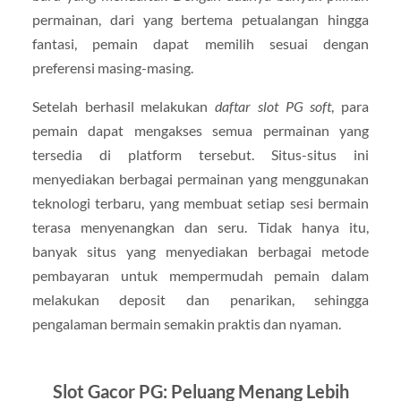
permainan, dari yang bertema petualangan hingga
fantasi, pemain dapat memilih sesuai dengan
preferensi masing-masing.
Setelah berhasil melakukan
daftar slot PG soft
, para
pemain dapat mengakses semua permainan yang
tersedia di platform tersebut. Situs-situs ini
menyediakan berbagai permainan yang menggunakan
teknologi terbaru, yang membuat setiap sesi bermain
terasa menyenangkan dan seru. Tidak hanya itu,
banyak situs yang menyediakan berbagai metode
pembayaran untuk mempermudah pemain dalam
melakukan deposit dan penarikan, sehingga
pengalaman bermain semakin praktis dan nyaman.
Slot Gacor PG: Peluang Menang Lebih