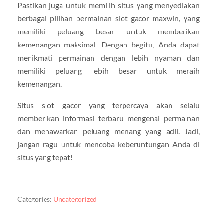
Pastikan juga untuk memilih situs yang menyediakan
berbagai pilihan permainan slot gacor maxwin, yang
memiliki peluang besar untuk memberikan
kemenangan maksimal. Dengan begitu, Anda dapat
menikmati permainan dengan lebih nyaman dan
memiliki peluang lebih besar untuk meraih
kemenangan.
Situs slot gacor yang terpercaya akan selalu
memberikan informasi terbaru mengenai permainan
dan menawarkan peluang menang yang adil. Jadi,
jangan ragu untuk mencoba keberuntungan Anda di
situs yang tepat!
Categories:
Uncategorized