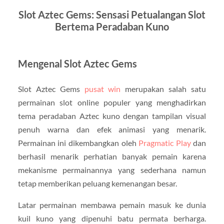
Slot Aztec Gems: Sensasi Petualangan Slot
Bertema Peradaban Kuno
Mengenal Slot Aztec Gems
Slot Aztec Gems
pusat win
merupakan salah satu
permainan slot online populer yang menghadirkan
tema peradaban Aztec kuno dengan tampilan visual
penuh warna dan efek animasi yang menarik.
Permainan ini dikembangkan oleh
Pragmatic Play
dan
berhasil menarik perhatian banyak pemain karena
mekanisme permainannya yang sederhana namun
tetap memberikan peluang kemenangan besar.
Latar permainan membawa pemain masuk ke dunia
kuil kuno yang dipenuhi batu permata berharga.