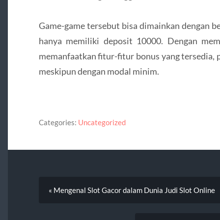
Game-game tersebut bisa dimainkan dengan be
hanya memiliki deposit 10000. Dengan mem
memanfaatkan fitur-fitur bonus yang tersedia,
meskipun dengan modal minim.
Categories:
Uncategorized
« Mengenal Slot Gacor dalam Dunia Judi Slot Online