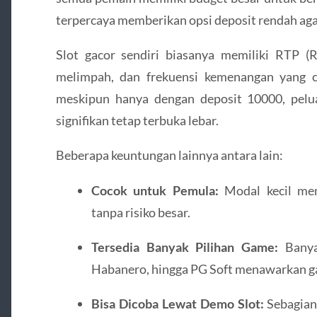
terpercaya memberikan opsi deposit rendah aga
Slot gacor sendiri biasanya memiliki RTP (Re
melimpah, dan frekuensi kemenangan yang c
meskipun hanya dengan deposit 10000, pel
signifikan tetap terbuka lebar.
Beberapa keuntungan lainnya antara lain:
Cocok untuk Pemula:
Modal kecil mem
tanpa risiko besar.
Tersedia Banyak Pilihan Game:
Banyak
Habanero, hingga PG Soft menawarkan ga
Bisa Dicoba Lewat Demo Slot:
Sebagian 