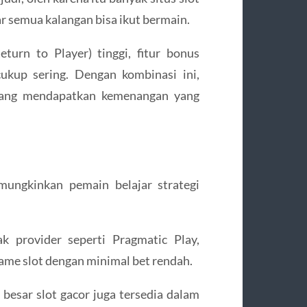
r semua kalangan bisa ikut bermain.
turn to Player) tinggi, fitur bonus
ukup sering. Dengan kombinasi ini,
uang mendapatkan kemenangan yang
ungkinkan pemain belajar strategi
 provider seperti Pragmatic Play,
me slot dengan minimal bet rendah.
besar slot gacor juga tersedia dalam