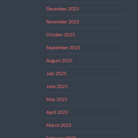
December 2025
November 2025
October 2025
September 2025
August 2025
July 2025
June 2025
May 2025
April 2025
March 2025
February 2025