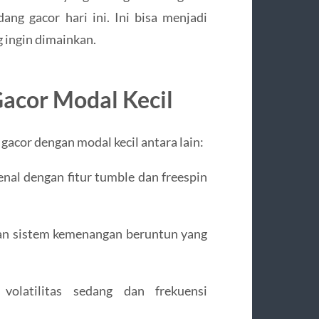
ang gacor hari ini. Ini bisa menjadi
 ingin dimainkan.
acor Modal Kecil
gacor dengan modal kecil antara lain:
nal dengan fitur tumble dan freespin
an sistem kemenangan beruntun yang
olatilitas sedang dan frekuensi