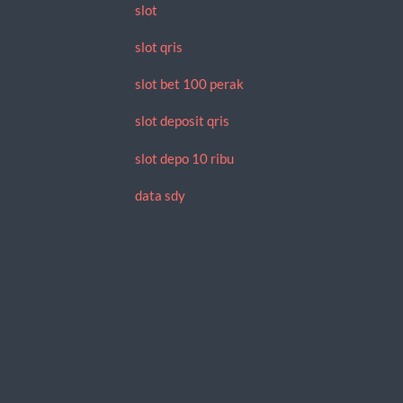
slot
slot qris
slot bet 100 perak
slot deposit qris
slot depo 10 ribu
data sdy