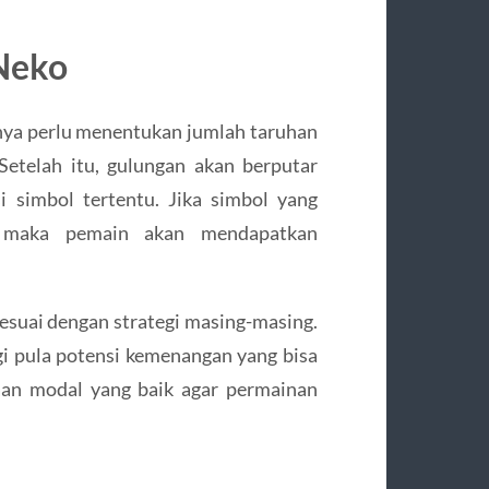
 Neko
ya perlu menentukan jumlah taruhan
etelah itu, gulungan akan berputar
 simbol tertentu. Jika simbol yang
, maka pemain akan mendapatkan
esuai dengan strategi masing-masing.
gi pula potensi kemenangan yang bisa
aan modal yang baik agar permainan