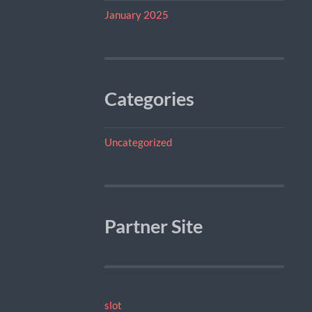
January 2025
Categories
Uncategorized
Partner Site
slot