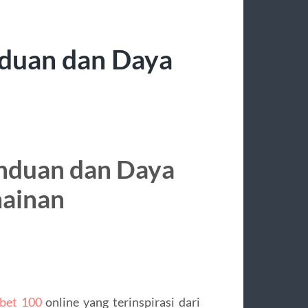
nduan dan Daya
anduan dan Daya
mainan
 bet 100
online yang terinspirasi dari