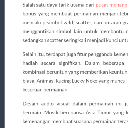
Salah satu daya tarik utama dari
pusat menang 
bonus yang membuat permainan menjadi lebih 
mencakup simbol wild, scatter, dan putaran gra
menggantikan simbol lain untuk membantu 
sedangkan scatter sering kali menjadi kunci unt
Selain itu, terdapat juga fitur pengganda kem
hadiah secara signifikan. Dalam beberapa
kombinasi beruntun yang memberikan keuntung
biasa. Animasi kucing Lucky Neko yang muncul 
keseruan permainan.
Desain audio visual dalam permainan ini 
bermain. Musik bernuansa Asia Timur yang 
kemenangan membuat suasana permainan terasa