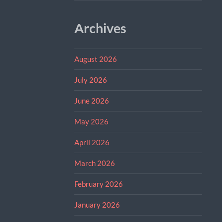
Archives
August 2026
July 2026
June 2026
May 2026
April 2026
March 2026
February 2026
January 2026