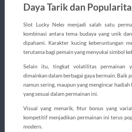
Daya Tarik dan Popularit
Slot Lucky Neko menjadi salah satu perma
kombinasi antara tema budaya yang unik d
dipahami. Karakter kucing keberuntungan me
terutama bagi pemain yang menyukai simbol ke
Selain itu, tingkat volatilitas permaina
dimainkan dalam berbagai gaya bermain. Baik 
namun sering, maupun yang mengincar hadiah
yang sesuai dalam permainan ini.
Visual yang menarik, fitur bonus yang varia
kompetitif menjadikan permainan ini terus pop
modern.