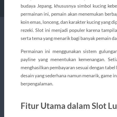
budaya Jepang, khususnya simbol kucing keb
permainan ini, pemain akan menemukan berbaga
koin emas, lonceng, dan karakter kucing yang
rezeki. Slot ini menjadi populer karena tampil
serta tema yang menarik bagi banyak pemain dar
Permainan ini menggunakan sistem gulungan
payline yang menentukan kemenangan. Seti
menghasilkan pembayaran sesuai dengan tabel 
desain yang sederhana namun menarik, game i
berpengalaman.
Fitur Utama dalam Slot L