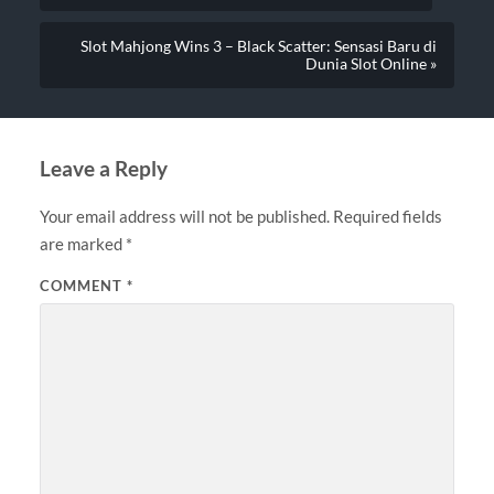
Slot Mahjong Wins 3 – Black Scatter: Sensasi Baru di
Dunia Slot Online »
Leave a Reply
Your email address will not be published.
Required fields
are marked
*
COMMENT
*