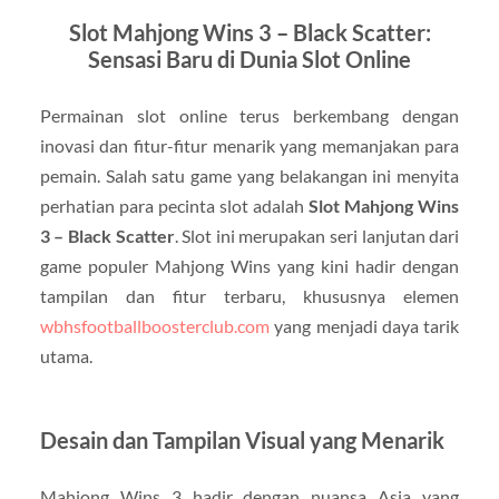
Slot Mahjong Wins 3 – Black Scatter:
Sensasi Baru di Dunia Slot Online
Permainan slot online terus berkembang dengan
inovasi dan fitur-fitur menarik yang memanjakan para
pemain. Salah satu game yang belakangan ini menyita
perhatian para pecinta slot adalah
Slot Mahjong Wins
3 – Black Scatter
. Slot ini merupakan seri lanjutan dari
game populer Mahjong Wins yang kini hadir dengan
tampilan dan fitur terbaru, khususnya elemen
wbhsfootballboosterclub.com
yang menjadi daya tarik
utama.
Desain dan Tampilan Visual yang Menarik
Mahjong Wins 3 hadir dengan nuansa Asia yang