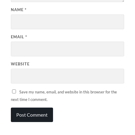
NAME
*
EMAIL
*
WEBSITE
Save my name, email, and website in this browser for the
next time I comment.