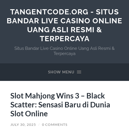
TANGENTCODE.ORG - SITUS
BANDAR LIVE CASINO ONLINE
UANG ASLI RESMI &
TERPERCAYA
Situs Bandar Live Casino Online Uang Asli Resmi &
Terpercaya
SHOW MENU
Slot Mahjong Wins 3 – Black
Scatter: Sensasi Baru di Dunia
Slot Online
JULY 30, 2025
/
0 COMMENTS