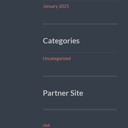
January 2025
Categories
Uncategorized
Partner Site
slot