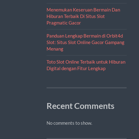
Menemukan Keseruan Bermain Dan
Hiburan Terbaik Di Situs Slot
Pragmatic Gacor
Panduan Lengkap Bermain di Orbit4d
Slot: Situs Slot Online Gacor Gampang
Menang
Toto Slot Online Terbaik untuk Hiburan
Digital dengan Fitur Lengkap
Recent Comments
No comments to show.