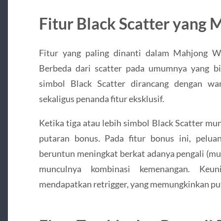
Fitur Black Scatter yang 
Fitur yang paling dinanti dalam Mahjong 
Berbeda dari scatter pada umumnya yang b
simbol Black Scatter dirancang dengan wa
sekaligus penanda fitur eksklusif.
Ketika tiga atau lebih simbol Black Scatter mu
putaran bonus. Pada fitur bonus ini, pel
beruntun meningkat berkat adanya pengali (mul
munculnya kombinasi kemenangan. Keun
mendapatkan retrigger, yang memungkinkan put