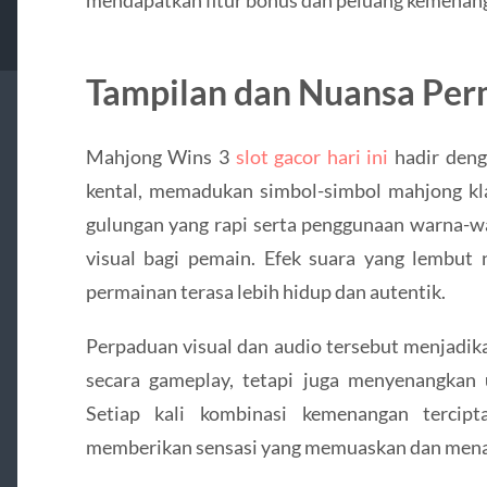
mendapatkan fitur bonus dan peluang kemenanga
Tampilan dan Nuansa Per
Mahjong Wins 3
slot gacor hari ini
hadir deng
kental, memadukan simbol-simbol mahjong kl
gulungan yang rapi serta penggunaan warna
visual bagi pemain. Efek suara yang lembu
permainan terasa lebih hidup dan autentik.
Perpaduan visual dan audio tersebut menjadik
secara gameplay, tetapi juga menyenangkan
Setiap kali kombinasi kemenangan tercip
memberikan sensasi yang memuaskan dan men