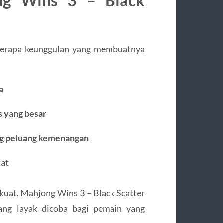
ng Wins 3 – Black
eberapa keunggulan yang membuatnya
a
s yang besar
g peluang kemenangan
kat
kuat, Mahjong Wins 3 – Black Scatter
ang layak dicoba bagi pemain yang