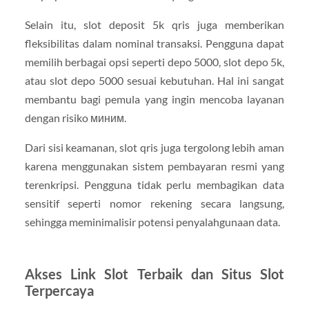
Selain itu, slot deposit 5k qris juga memberikan
fleksibilitas dalam nominal transaksi. Pengguna dapat
memilih berbagai opsi seperti depo 5000, slot depo 5k,
atau slot depo 5000 sesuai kebutuhan. Hal ini sangat
membantu bagi pemula yang ingin mencoba layanan
dengan risiko миним.
Dari sisi keamanan, slot qris juga tergolong lebih aman
karena menggunakan sistem pembayaran resmi yang
terenkripsi. Pengguna tidak perlu membagikan data
sensitif seperti nomor rekening secara langsung,
sehingga meminimalisir potensi penyalahgunaan data.
Akses Link Slot Terbaik dan Situs Slot
Terpercaya