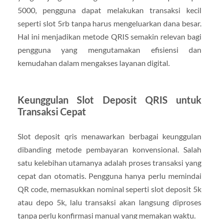
5000, pengguna dapat melakukan transaksi kecil
seperti slot 5rb tanpa harus mengeluarkan dana besar.
Hal ini menjadikan metode QRIS semakin relevan bagi
pengguna yang mengutamakan efisiensi dan
kemudahan dalam mengakses layanan digital.
Keunggulan Slot Deposit QRIS untuk
Transaksi Cepat
Slot deposit qris menawarkan berbagai keunggulan
dibanding metode pembayaran konvensional. Salah
satu kelebihan utamanya adalah proses transaksi yang
cepat dan otomatis. Pengguna hanya perlu memindai
QR code, memasukkan nominal seperti slot deposit 5k
atau depo 5k, lalu transaksi akan langsung diproses
tanpa perlu konfirmasi manual yang memakan waktu.