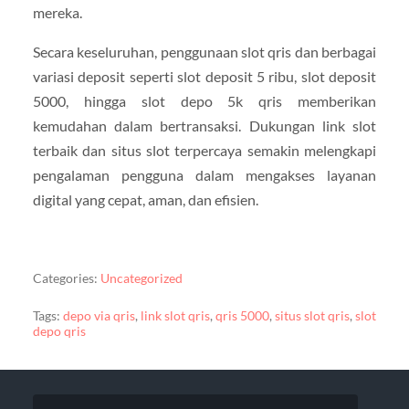
mereka.
Secara keseluruhan, penggunaan slot qris dan berbagai
variasi deposit seperti slot deposit 5 ribu, slot deposit
5000, hingga slot depo 5k qris memberikan
kemudahan dalam bertransaksi. Dukungan link slot
terbaik dan situs slot terpercaya semakin melengkapi
pengalaman pengguna dalam mengakses layanan
digital yang cepat, aman, dan efisien.
Categories:
Uncategorized
Tags:
depo via qris
,
link slot qris
,
qris 5000
,
situs slot qris
,
slot
depo qris