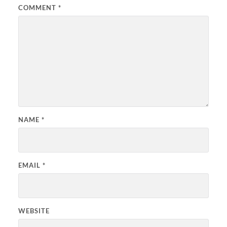
COMMENT
*
NAME
*
EMAIL
*
WEBSITE