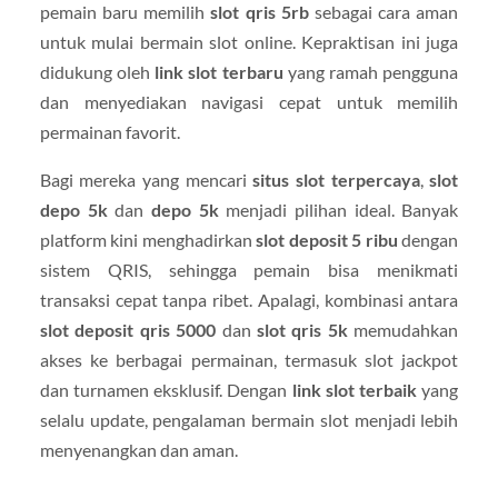
pemain
baru
memilih
slot
qris
5rb
sebagai
cara
aman
untuk
mulai
bermain
slot
online.
Kepraktisan
ini
juga
didukung
oleh
link
slot
terbaru
yang
ramah
pengguna
dan
menyediakan
navigasi
cepat
untuk
memilih
permainan
favorit.
Bagi
mereka
yang
mencari
situs
slot
terpercaya
,
slot
depo
5k
dan
depo
5k
menjadi
pilihan
ideal.
Banyak
platform
kini
menghadirkan
slot
deposit
5
ribu
dengan
sistem
QRIS,
sehingga
pemain
bisa
menikmati
transaksi
cepat
tanpa
ribet.
Apalagi,
kombinasi
antara
slot
deposit
qris
5000
dan
slot
qris
5k
memudahkan
akses
ke
berbagai
permainan,
termasuk
slot
jackpot
dan
turnamen
eksklusif.
Dengan
link
slot
terbaik
yang
selalu
update,
pengalaman
bermain
slot
menjadi
lebih
menyenangkan
dan
aman.