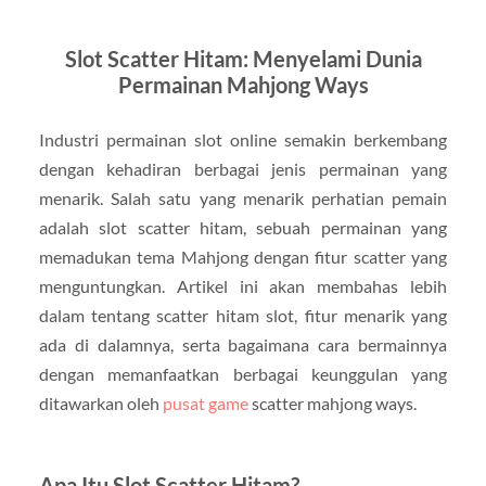
Slot Scatter Hitam: Menyelami Dunia
Permainan Mahjong Ways
Industri permainan slot online semakin berkembang
dengan kehadiran berbagai jenis permainan yang
menarik. Salah satu yang menarik perhatian pemain
adalah slot scatter hitam, sebuah permainan yang
memadukan tema Mahjong dengan fitur scatter yang
menguntungkan. Artikel ini akan membahas lebih
dalam tentang scatter hitam slot, fitur menarik yang
ada di dalamnya, serta bagaimana cara bermainnya
dengan memanfaatkan berbagai keunggulan yang
ditawarkan oleh
pusat game
scatter mahjong ways.
Apa Itu Slot Scatter Hitam?