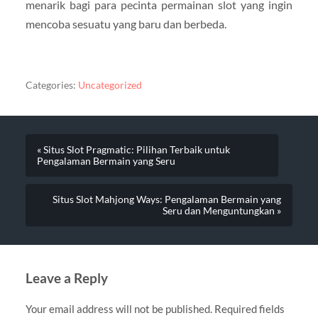
menarik bagi para pecinta permainan slot yang ingin
mencoba sesuatu yang baru dan berbeda.
Categories:
Uncategorized
« Situs Slot Pragmatic: Pilihan Terbaik untuk
Pengalaman Bermain yang Seru
Situs Slot Mahjong Ways: Pengalaman Bermain yang
Seru dan Menguntungkan »
Leave a Reply
Your email address will not be published.
Required fields