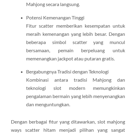
Mahjong secara langsung.
Potensi Kemenangan Tinggi
Fitur scatter memberikan kesempatan untuk
meraih kemenangan yang lebih besar. Dengan
beberapa simbol scatter yang muncul
bersamaan, pemain berpeluang untuk
memenangkan jackpot atau putaran gratis.
Bergabungnya Tradisi dengan Teknologi
Kombinasi antara tradisi Mahjong dan
teknologi slot modern memungkinkan
pengalaman bermain yang lebih menyenangkan
dan menguntungkan.
Dengan berbagai fitur yang ditawarkan, slot mahjong
ways scatter hitam menjadi pilihan yang sangat