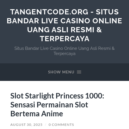
TANGENTCODE.ORG - SITUS
BANDAR LIVE CASINO ONLINE
UANG ASLI RESMI &
TERPERCAYA
Situs Bandar Live Casino Online Uang Asli Resmi &
Terpercaya
SHOW MENU
Slot Starlight Princess 1000:
Sensasi Permainan Slot
Bertema Anime
AUGUST 30, 2025
/
0 COMMENTS