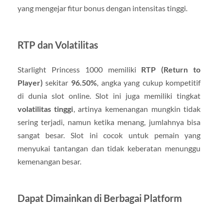
yang mengejar fitur bonus dengan intensitas tinggi.
RTP dan Volatilitas
Starlight Princess 1000 memiliki
RTP (Return to
Player)
sekitar
96.50%
, angka yang cukup kompetitif
di dunia slot online. Slot ini juga memiliki tingkat
volatilitas tinggi
, artinya kemenangan mungkin tidak
sering terjadi, namun ketika menang, jumlahnya bisa
sangat besar. Slot ini cocok untuk pemain yang
menyukai tantangan dan tidak keberatan menunggu
kemenangan besar.
Dapat Dimainkan di Berbagai Platform