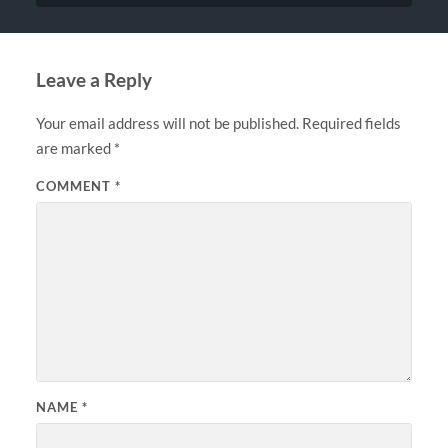
Leave a Reply
Your email address will not be published.
Required fields
are marked
*
COMMENT
*
NAME
*