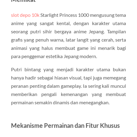
slot depo 10k
Starlight Princess 1000 mengusung tema
anime yang sangat kental, dengan karakter utama
seorang putri sihir bergaya anime Jepang. Tampilan
grafis yang penuh warna, latar langit yang cerah, serta
animasi yang halus membuat game ini menarik bagi
para penggemar estetika Jepang modern.
Putri bintang yang menjadi karakter utama bukan
hanya hadir sebagai hiasan visual, tapi juga memegang
peranan penting dalam gameplay. Ia sering kali muncul
memberikan pengali kemenangan yang membuat
permainan semakin dinamis dan menegangkan.
Mekanisme Permainan dan Fitur Khusus