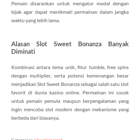
Pemain disarankan untuk mengatur modal dengan
bijak agar dapat menikmati permainan dalam jangka
waktu yang lebih lama.
Alasan Slot Sweet Bonanza Banyak
Diminati
Kombinasi antara tema unik, fitur tumble, free spins
dengan multiplier, serta potensi kemenangan besar
menjadikan Slot Sweet Bonanza sebagai salah satu slot
favorit di dunia kasino online. Permainan ini cocok
untuk pemain pemula maupun berpengalaman yang
ingin mencoba slot modern dengan mekanisme yang
berbeda dari biasanya.
Categories:
Uncategorized