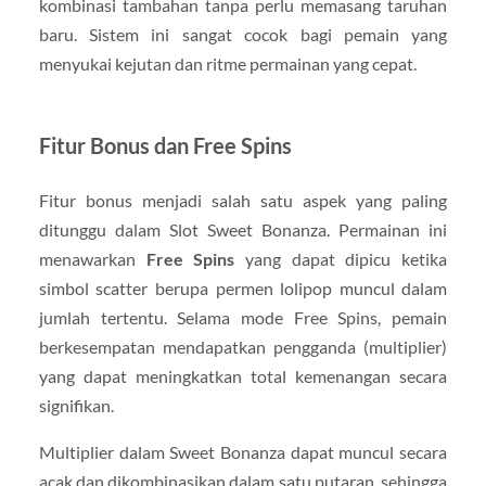
kombinasi tambahan tanpa perlu memasang taruhan
baru. Sistem ini sangat cocok bagi pemain yang
menyukai kejutan dan ritme permainan yang cepat.
Fitur Bonus dan Free Spins
Fitur bonus menjadi salah satu aspek yang paling
ditunggu dalam Slot Sweet Bonanza. Permainan ini
menawarkan
Free Spins
yang dapat dipicu ketika
simbol scatter berupa permen lolipop muncul dalam
jumlah tertentu. Selama mode Free Spins, pemain
berkesempatan mendapatkan pengganda (multiplier)
yang dapat meningkatkan total kemenangan secara
signifikan.
Multiplier dalam Sweet Bonanza dapat muncul secara
acak dan dikombinasikan dalam satu putaran, sehingga