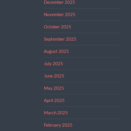
December 2025
November 2025
October 2025
September 2025
August 2025
July 2025
June 2025
May 2025
April 2025
March 2025
February 2025