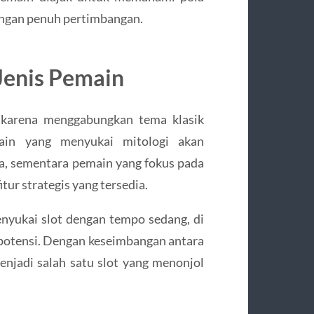
engan penuh pertimbangan.
Jenis Pemain
 karena menggabungkan tema klasik
ain yang menyukai mitologi akan
a, sementara pemain yang fokus pada
tur strategis yang tersedia.
nyukai slot dengan tempo sedang, di
 potensi. Dengan keseimbangan antara
enjadi salah satu slot yang menonjol