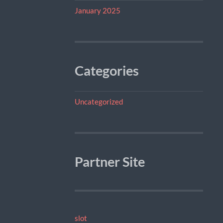
January 2025
Categories
Uncategorized
Partner Site
slot