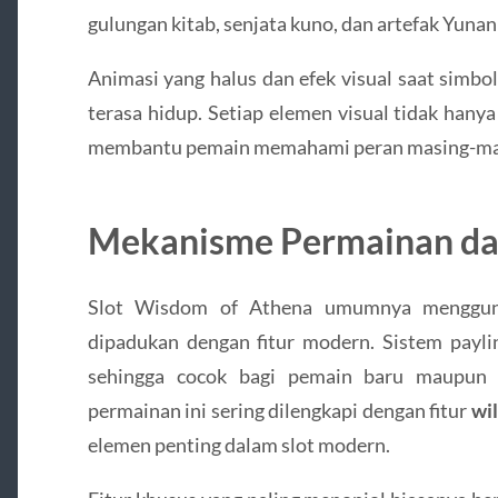
gulungan kitab, senjata kuno, dan artefak Yuna
Animasi yang halus dan efek visual saat sim
terasa hidup. Setiap elemen visual tidak hanya
membantu pemain memahami peran masing-mas
Mekanisme Permainan da
Slot Wisdom of Athena umumnya mengguna
dipadukan dengan fitur modern. Sistem payli
sehingga cocok bagi pemain baru maupun p
permainan ini sering dilengkapi dengan fitur
wi
elemen penting dalam slot modern.