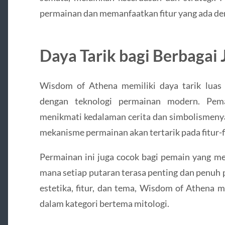
permainan dan memanfaatkan fitur yang ada d
Daya Tarik bagi Berbagai 
Wisdom of Athena memiliki daya tarik luas
dengan teknologi permainan modern. Pem
menikmati kedalaman cerita dan simbolismeny
mekanisme permainan akan tertarik pada fitur-fi
Permainan ini juga cocok bagi pemain yang me
mana setiap putaran terasa penting dan penuh
estetika, fitur, dan tema, Wisdom of Athena m
dalam kategori bertema mitologi.