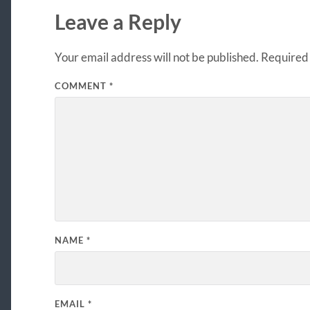
Leave a Reply
Your email address will not be published.
Required 
COMMENT
*
NAME
*
EMAIL
*