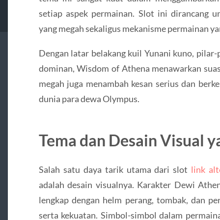
setiap aspek permainan. Slot ini dirancang 
yang megah sekaligus mekanisme permainan ya
Dengan latar belakang kuil Yunani kuno, pilar
dominan, Wisdom of Athena menawarkan suasan
megah juga menambah kesan serius dan berke
dunia para dewa Olympus.
Tema dan Desain Visual y
Salah satu daya tarik utama dari slot
link al
adalah desain visualnya. Karakter Dewi Athen
lengkap dengan helm perang, tombak, dan pe
serta kekuatan. Simbol-simbol dalam permain