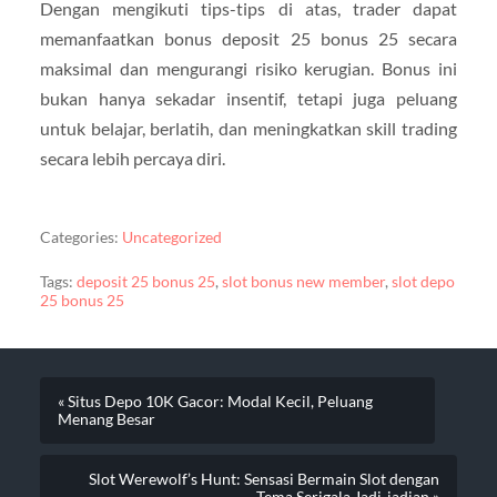
Dengan mengikuti tips-tips di atas, trader dapat
memanfaatkan bonus deposit 25 bonus 25 secara
maksimal dan mengurangi risiko kerugian. Bonus ini
bukan hanya sekadar insentif, tetapi juga peluang
untuk belajar, berlatih, dan meningkatkan skill trading
secara lebih percaya diri.
Categories:
Uncategorized
Tags:
deposit 25 bonus 25
,
slot bonus new member
,
slot depo
25 bonus 25
« Situs Depo 10K Gacor: Modal Kecil, Peluang
Menang Besar
Slot Werewolf’s Hunt: Sensasi Bermain Slot dengan