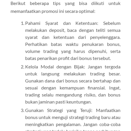
Berikut beberapa tips yang bisa diikuti untuk
memanfaatkan promosi ini secara optimal:
Pahami Syarat dan Ketentuan: Sebelum
melakukan deposit, baca dengan teliti semua
syarat dan ketentuan dari penyelenggara.
Perhatikan batas waktu penukaran bonus,
volume trading yang harus dipenuhi, serta
batas penarikan profit dari bonus tersebut.
Kelola Modal dengan Bijak: Jangan tergoda
untuk langsung melakukan trading besar.
Gunakan dana dari bonus secara bertahap dan
sesuai dengan kemampuan finansial. Ingat,
trading selalu mengandung risiko, dan bonus
bukan jaminan pasti keuntungan.
Gunakan Strategi yang Teruji: Manfaatkan
bonus untuk menguji strategi trading baru atau
meningkatkan pengalaman. Jangan coba-coba