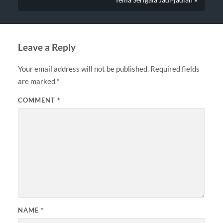
Tema Serigala Jadi-jadian »
Leave a Reply
Your email address will not be published.
Required fields
are marked
*
COMMENT
*
NAME
*