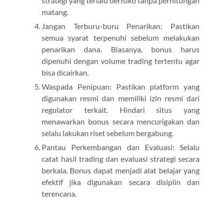
strategi yang terlalu berisiko tanpa perhitungan
matang.
Jangan Terburu-buru Penarikan: Pastikan
semua syarat terpenuhi sebelum melakukan
penarikan dana. Biasanya, bonus harus
dipenuhi dengan volume trading tertentu agar
bisa dicairkan.
Waspada Penipuan: Pastikan platform yang
digunakan resmi dan memiliki izin resmi dari
regulator terkait. Hindari situs yang
menawarkan bonus secara mencurigakan dan
selalu lakukan riset sebelum bergabung.
Pantau Perkembangan dan Evaluasi: Selalu
catat hasil trading dan evaluasi strategi secara
berkala. Bonus dapat menjadi alat belajar yang
efektif jika digunakan secara disiplin dan
terencana.