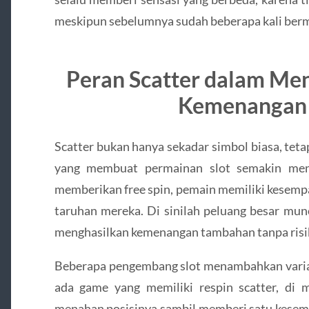
meskipun sebelumnya sudah beberapa kali berm
Peran Scatter dalam Me
Kemenangan
Scatter bukan hanya sekadar simbol biasa, teta
yang membuat permainan slot semakin menar
memberikan free spin, pemain memiliki kesemp
taruhan mereka. Di sinilah peluang besar munc
menghasilkan kemenangan tambahan tanpa risik
Beberapa pengembang slot menambahkan variasi
ada game yang memiliki respin scatter, di
menahan posisinya sambil memberi satu kes