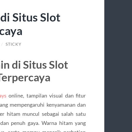
i Situs Slot
rcaya
/
STICKY
 di Situs Slot
Terpercaya
ays
online, tampilan visual dan fitur
 yang mempengaruhi kenyamanan dan
er hitam muncul sebagai salah satu
n dan penuh gaya. Warna hitam yang
s, serta mampu menarik perhatian