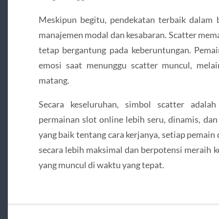
Meskipun begitu, pendekatan terbaik dalam 
manajemen modal dan kesabaran. Scatter mema
tetap bergantung pada keberuntungan. Pemain
emosi saat menunggu scatter muncul, melai
matang.
Secara keseluruhan, simbol scatter adala
permainan slot online lebih seru, dinamis, 
yang baik tentang cara kerjanya, setiap pemain
secara lebih maksimal dan berpotensi meraih 
yang muncul di waktu yang tepat.