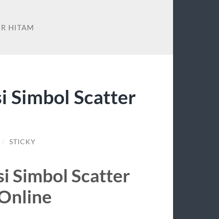
ER HITAM
i Simbol Scatter
/
STICKY
i Simbol Scatter
 Online