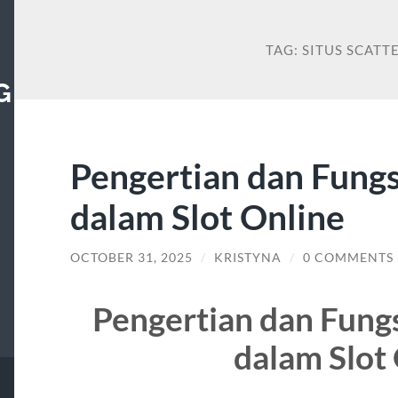
TAG:
SITUS SCATT
G
Pengertian dan Fungs
dalam Slot Online
OCTOBER 31, 2025
/
KRISTYNA
/
0 COMMENTS
Pengertian dan Fungs
dalam Slot