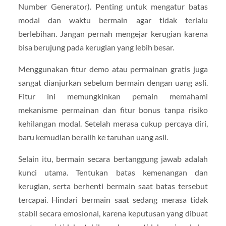
Number Generator). Penting untuk mengatur batas
modal dan waktu bermain agar tidak terlalu
berlebihan. Jangan pernah mengejar kerugian karena
bisa berujung pada kerugian yang lebih besar.
Menggunakan fitur demo atau permainan gratis juga
sangat dianjurkan sebelum bermain dengan uang asli.
Fitur ini memungkinkan pemain memahami
mekanisme permainan dan fitur bonus tanpa risiko
kehilangan modal. Setelah merasa cukup percaya diri,
baru kemudian beralih ke taruhan uang asli.
Selain itu, bermain secara bertanggung jawab adalah
kunci utama. Tentukan batas kemenangan dan
kerugian, serta berhenti bermain saat batas tersebut
tercapai. Hindari bermain saat sedang merasa tidak
stabil secara emosional, karena keputusan yang dibuat