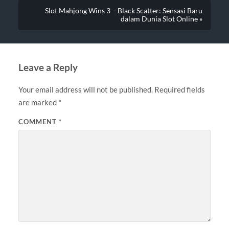
Slot Mahjong Wins 3 – Black Scatter: Sensasi Baru
dalam Dunia Slot Online »
Leave a Reply
Your email address will not be published.
Required fields
are marked
*
COMMENT
*