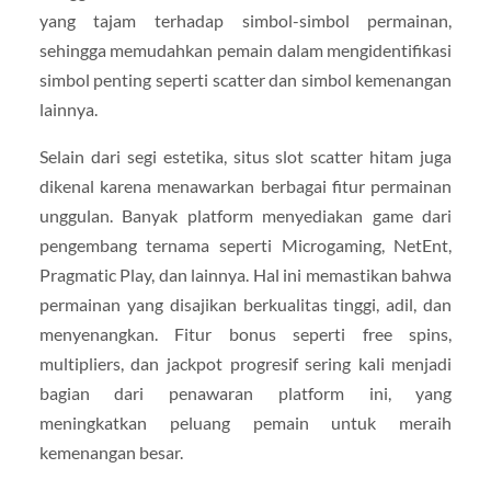
yang tajam terhadap simbol-simbol permainan,
sehingga memudahkan pemain dalam mengidentifikasi
simbol penting seperti scatter dan simbol kemenangan
lainnya.
Selain dari segi estetika, situs slot scatter hitam juga
dikenal karena menawarkan berbagai fitur permainan
unggulan. Banyak platform menyediakan game dari
pengembang ternama seperti Microgaming, NetEnt,
Pragmatic Play, dan lainnya. Hal ini memastikan bahwa
permainan yang disajikan berkualitas tinggi, adil, dan
menyenangkan. Fitur bonus seperti free spins,
multipliers, dan jackpot progresif sering kali menjadi
bagian dari penawaran platform ini, yang
meningkatkan peluang pemain untuk meraih
kemenangan besar.