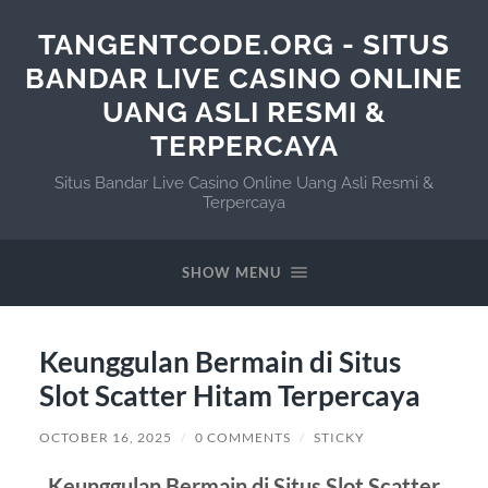
TANGENTCODE.ORG - SITUS
BANDAR LIVE CASINO ONLINE
UANG ASLI RESMI &
TERPERCAYA
Situs Bandar Live Casino Online Uang Asli Resmi &
Terpercaya
SHOW MENU
Keunggulan Bermain di Situs
Slot Scatter Hitam Terpercaya
OCTOBER 16, 2025
/
0 COMMENTS
/
STICKY
Keunggulan Bermain di Situs Slot Scatter