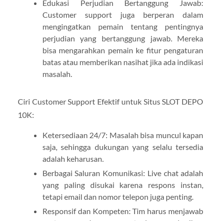
Edukasi Perjudian Bertanggung Jawab:
Customer support juga berperan dalam
mengingatkan pemain tentang pentingnya
perjudian yang bertanggung jawab. Mereka
bisa mengarahkan pemain ke fitur pengaturan
batas atau memberikan nasihat jika ada indikasi
masalah.
Ciri Customer Support Efektif untuk Situs SLOT DEPO
10K:
Ketersediaan 24/7: Masalah bisa muncul kapan
saja, sehingga dukungan yang selalu tersedia
adalah keharusan.
Berbagai Saluran Komunikasi: Live chat adalah
yang paling disukai karena respons instan,
tetapi email dan nomor telepon juga penting.
Responsif dan Kompeten: Tim harus menjawab