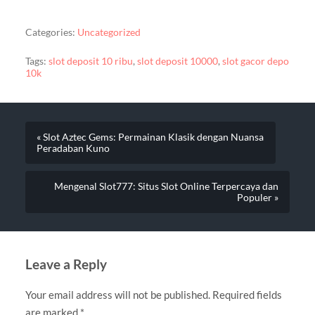
Categories:
Uncategorized
Tags:
slot deposit 10 ribu
,
slot deposit 10000
,
slot gacor depo
10k
« Slot Aztec Gems: Permainan Klasik dengan Nuansa
Peradaban Kuno
Mengenal Slot777: Situs Slot Online Terpercaya dan
Populer »
Leave a Reply
Your email address will not be published.
Required fields
are marked
*