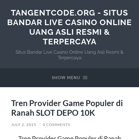
TANGENTCODE.ORG - SITUS
BANDAR LIVE CASINO ONLINE
UANG ASLI RESMI &
TERPERCAYA
Situs Bandar Live Casino Online Uang Asli Resmi &
Terpercaya
SHOW MENU
Tren Provider Game Populer di
Ranah SLOT DEPO 10K
JULY 2, 2025
/
0 COMMENTS
Tren Provider Game Populer di Ranah