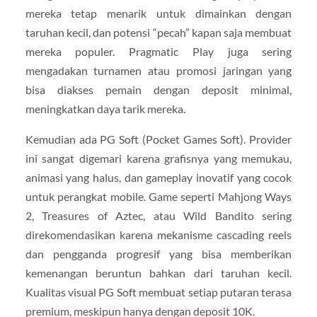
mereka tetap menarik untuk dimainkan dengan
taruhan kecil, dan potensi “pecah” kapan saja membuat
mereka populer. Pragmatic Play juga sering
mengadakan turnamen atau promosi jaringan yang
bisa diakses pemain dengan deposit minimal,
meningkatkan daya tarik mereka.
Kemudian ada PG Soft (Pocket Games Soft). Provider
ini sangat digemari karena grafisnya yang memukau,
animasi yang halus, dan gameplay inovatif yang cocok
untuk perangkat mobile. Game seperti Mahjong Ways
2, Treasures of Aztec, atau Wild Bandito sering
direkomendasikan karena mekanisme cascading reels
dan pengganda progresif yang bisa memberikan
kemenangan beruntun bahkan dari taruhan kecil.
Kualitas visual PG Soft membuat setiap putaran terasa
premium, meskipun hanya dengan deposit 10K.