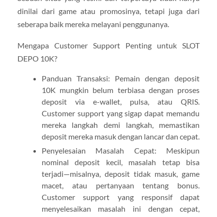
dinilai dari game atau promosinya, tetapi juga dari
seberapa baik mereka melayani penggunanya.
Mengapa Customer Support Penting untuk SLOT
DEPO 10K?
Panduan Transaksi: Pemain dengan deposit
10K mungkin belum terbiasa dengan proses
deposit via e-wallet, pulsa, atau QRIS.
Customer support yang sigap dapat memandu
mereka langkah demi langkah, memastikan
deposit mereka masuk dengan lancar dan cepat.
Penyelesaian Masalah Cepat: Meskipun
nominal deposit kecil, masalah tetap bisa
terjadi—misalnya, deposit tidak masuk, game
macet, atau pertanyaan tentang bonus.
Customer support yang responsif dapat
menyelesaikan masalah ini dengan cepat,