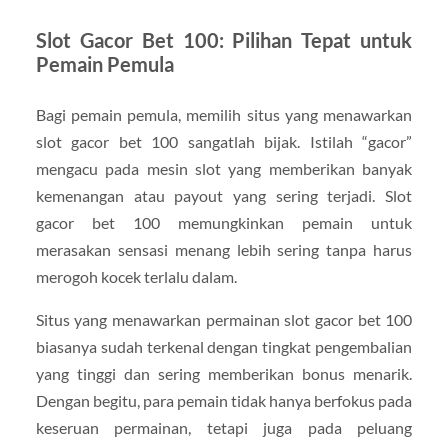
Slot Gacor Bet 100: Pilihan Tepat untuk
Pemain Pemula
Bagi pemain pemula, memilih situs yang menawarkan
slot gacor bet 100 sangatlah bijak. Istilah “gacor”
mengacu pada mesin slot yang memberikan banyak
kemenangan atau payout yang sering terjadi. Slot
gacor bet 100 memungkinkan pemain untuk
merasakan sensasi menang lebih sering tanpa harus
merogoh kocek terlalu dalam.
Situs yang menawarkan permainan slot gacor bet 100
biasanya sudah terkenal dengan tingkat pengembalian
yang tinggi dan sering memberikan bonus menarik.
Dengan begitu, para pemain tidak hanya berfokus pada
keseruan permainan, tetapi juga pada peluang