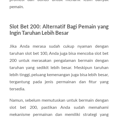
pemain.
Slot Bet 200: Alternatif Bagi Pemain yang
Ingin Taruhan Lebih Besar
Jika Anda merasa sudah cukup nyaman dengan
taruhan slot bet 100, Anda juga bisa mencoba slot bet
200 untuk merasakan pengalaman bermain dengan
taruhan yang sedikit lebih besar. Meskipun taruhan
lebih tinggi, peluang kemenangan juga bisa lebih besar,
tergantung pada jenis permainan dan fitur yang
tersedia.
Namun, sebelum memutuskan untuk bermain dengan
slot bet 200, pastikan Anda sudah memahami
mekanisme permainan dan memiliki strategi yang