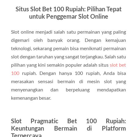
Situs Slot Bet 100 Rupiah: Pilihan Tepat
untuk Penggemar Slot Online
Slot online menjadi salah satu permainan yang paling
digemari oleh banyak orang. Dengan kemajuan
teknologi, sekarang pemain bisa menikmati permainan
slot dengan taruhan yang sangat terjangkau. Salah satu
pilihan yang kini semakin populer adalah situs
slot bet
100
rupiah. Dengan hanya 100 rupiah, Anda bisa
merasakan sensasi bermain di mesin slot yang
menyenangkan dan berpeluang mendapatkan
kemenangan besar.
Slot Pragmatic Bet 100 Rupiah:
Keuntungan Bermain di Platform
Terpercaya