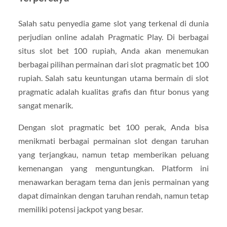
Salah satu penyedia game slot yang terkenal di dunia
perjudian online adalah Pragmatic Play. Di berbagai
situs slot bet 100 rupiah, Anda akan menemukan
berbagai pilihan permainan dari slot pragmatic bet 100
rupiah. Salah satu keuntungan utama bermain di slot
pragmatic adalah kualitas grafis dan fitur bonus yang
sangat menarik.
Dengan slot pragmatic bet 100 perak, Anda bisa
menikmati berbagai permainan slot dengan taruhan
yang terjangkau, namun tetap memberikan peluang
kemenangan yang menguntungkan. Platform ini
menawarkan beragam tema dan jenis permainan yang
dapat dimainkan dengan taruhan rendah, namun tetap
memiliki potensi jackpot yang besar.