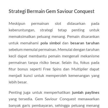
Strategi Bermain Gem Saviour Conquest
Meskipun permainan slot didasarkan pada
keberuntungan, strategi tetap penting untuk
memaksimalkan peluang menang. Pemain disarankan
untuk memahami
pola simbol
dan
besaran taruhan
sebelum memulai permainan. Memulai dengan taruhan
kecil dapat membantu pemain mengenali mekanisme
permainan tanpa risiko besar. Selain itu, fokus pada
fitur bonus seperti Free Spins dan Multiplier dapat
menjadi kunci untuk memperoleh kemenangan yang
lebih besar.
Penting juga untuk memperhatikan
jumlah paylines
yang tersedia. Gem Saviour Conquest menawarkan
banyak garis pembayaran, sehingga peluang menang