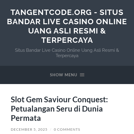
TANGENTCODE.ORG - SITUS
BANDAR LIVE CASINO ONLINE
UANG ASLI RESMI &
TERPERCAYA
Situs Bandar Live Casino Online Uang Asli Resmi &
Terpercaya
SHOW MENU
Slot Gem Saviour Conquest:
Petualangan Seru di Dunia
Permata
DECEMBER 5, 2025
/
0 COMMENTS