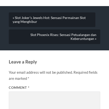
« Slot Joker’s Jewels Hot: Sensasi Permainan Slot
yang Menghibur
Slot Phoenix Rises: Sensasi Petualangan dan
Keberuntungan »
Leave a Reply
Your email address will not be published.
Required fields
are marked
*
COMMENT
*