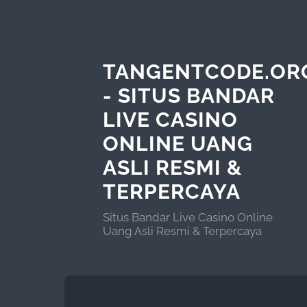
TANGENTCODE.OR
- SITUS BANDAR
LIVE CASINO
ONLINE UANG
ASLI RESMI &
TERPERCAYA
Situs Bandar Live Casino Online
Uang Asli Resmi & Terpercaya