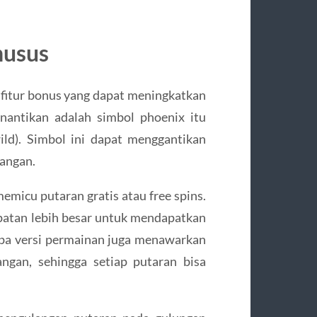
husus
 fitur bonus yang dapat meningkatkan
nantikan adalah simbol phoenix itu
wild). Simbol ini dapat menggantikan
angan.
memicu putaran gratis atau free spins.
patan lebih besar untuk mendapatkan
pa versi permainan juga menawarkan
ngan, sehingga setiap putaran bisa