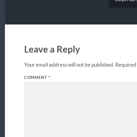
Leave a Reply
Your email address will not be published.
Required 
COMMENT
*