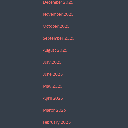
December 2025
November 2025
October 2025
September 2025
August 2025
July 2025
June 2025
May 2025
April 2025
March 2025
February 2025