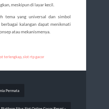
n, meskipun di layar kecil.
leh tema yang universal dan simbol
i berbagai kalangan dapat menikmati
konsep atau mekanismenya.
lot terlengkap
,
slot rtp gacor
unia Permata
Platform Situs Slot Online Gacor Resmi »