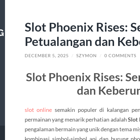
Slot Phoenix Rises: S
G
Petualangan dan Ke
DECEMBER 5, 2025
/
SZYMON
/
0 COMMENTS
Slot Phoenix Rises: S
dan Keberu
slot online
semakin populer di kalangan pen
permainan yang menarik perhatian adalah
Slot
pengalaman bermain yang unik dengan tema mis
kombinasi simbol-simbol api dan burung phoe