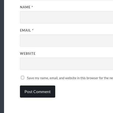
NAME
*
EMAIL
*
WEBSITE
Save my name, email, and website in this browser for the n